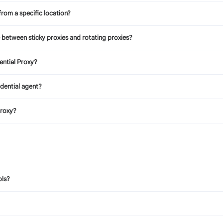
from a specific location?
e between sticky proxies and rotating proxies?
ential Proxy?
idential agent?
proxy?
ols?