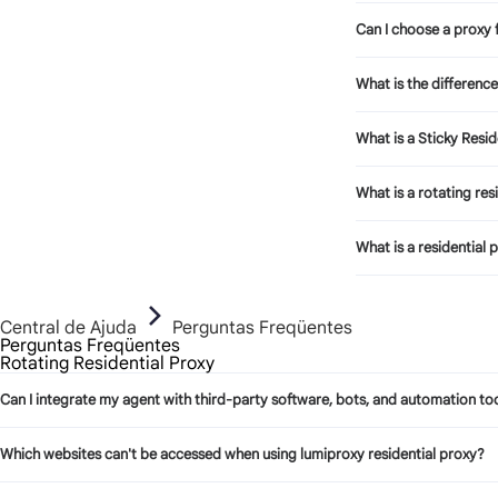
Can I choose a proxy 
What is the differenc
What is a Sticky Resid
What is a rotating res
What is a residential 
Central de Ajuda
Perguntas Freqüentes
Perguntas Freqüentes
Rotating Residential Proxy
Can I integrate my agent with third-party software, bots, and automation to
Which websites can't be accessed when using lumiproxy residential proxy?