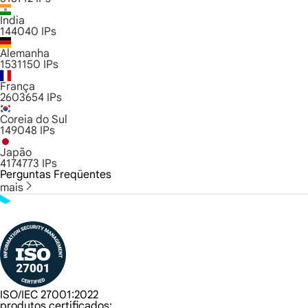
Índia
144040
IPs
Alemanha
1531150
IPs
França
2603654
IPs
Coreia do Sul
149048
IPs
Japão
4174773
IPs
Perguntas Freqüentes
mais
ISO/IEC 27001:2022
produtos certificados: