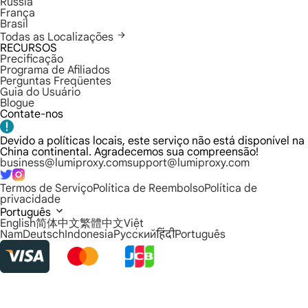
Rússia
França
Brasil
Todas as Localizações
RECURSOS
Precificação
Programa de Afiliados
Perguntas Freqüentes
Guia do Usuário
Blogue
Contate-nos
Devido a políticas locais, este serviço não está disponível na
China continental. Agradecemos sua compreensão!
business@lumiproxy.com
support@lumiproxy.com
Termos de Serviço
Política de Reembolso
Política de
privacidade
Português
English
简体中文
繁體中文
Việt
Nam
Deutsch
Indonesia
Русский
हिंदी
Português