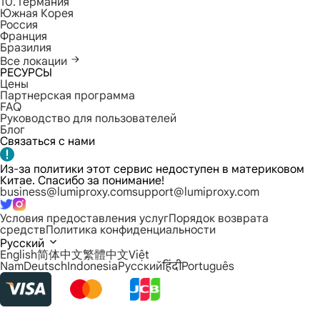
10. Германия
Южная Корея
Россия
Франция
Бразилия
Все локации
РЕСУРСЫ
Цены
Партнерская программа
FAQ
Руководство для пользователей
Блог
Связаться с нами
Из-за политики этот сервис недоступен в материковом
Китае. Спасибо за понимание!
business@lumiproxy.com
support@lumiproxy.com
Условия предоставления услуг
Порядок возврата
средств
Политика конфиденциальности
Русский
English
简体中文
繁體中文
Việt
Nam
Deutsch
Indonesia
Русский
हिंदी
Português