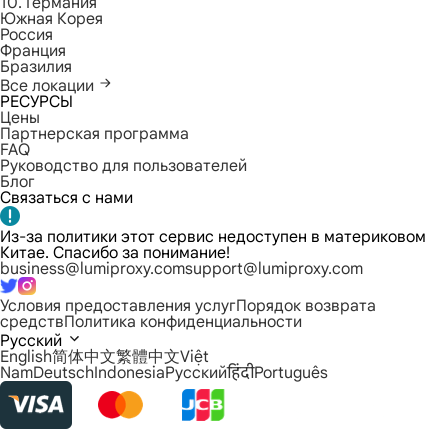
10. Германия
Южная Корея
Россия
Франция
Бразилия
Все локации
РЕСУРСЫ
Цены
Партнерская программа
FAQ
Руководство для пользователей
Блог
Связаться с нами
Из-за политики этот сервис недоступен в материковом
Китае. Спасибо за понимание!
business@lumiproxy.com
support@lumiproxy.com
Условия предоставления услуг
Порядок возврата
средств
Политика конфиденциальности
Русский
English
简体中文
繁體中文
Việt
Nam
Deutsch
Indonesia
Русский
हिंदी
Português