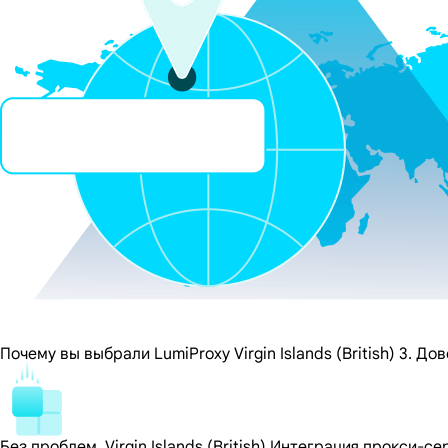
Почему вы выбрали LumiProxy Virgin Islands (British) 3. Д
Без проблем, Virgin Islands (British) Интеграция прокси-с