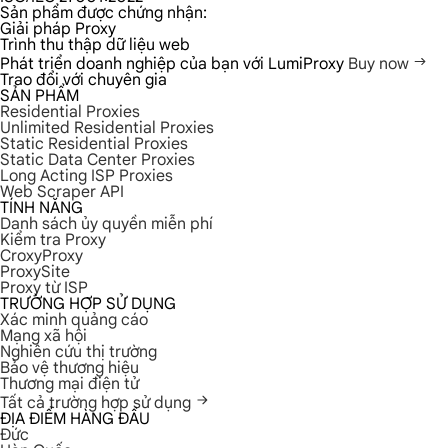
Sản phẩm được chứng nhận:
Giải pháp Proxy
Trình thu thập dữ liệu web
Phát triển doanh nghiệp của bạn với LumiProxy
Buy now
Trao đổi với chuyên gia
SẢN PHẨM
Residential Proxies
Unlimited Residential Proxies
Static Residential Proxies
Static Data Center Proxies
Long Acting ISP Proxies
Web Scraper API
TÍNH NĂNG
Danh sách ủy quyền miễn phí
Kiểm tra Proxy
CroxyProxy
ProxySite
Proxy từ ISP
TRƯỜNG HỢP SỬ DỤNG
Xác minh quảng cáo
Mạng xã hội
Nghiên cứu thị trường
Bảo vệ thương hiệu
Thương mại điện tử
Tất cả trường hợp sử dụng
ĐỊA ĐIỂM HÀNG ĐẦU
Đức