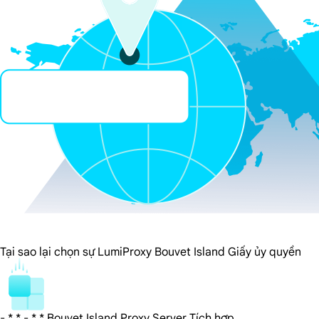
Tại sao lại chọn sự LumiProxy Bouvet Island Giấy ủy quyền
- * * - * * Bouvet Island Proxy Server Tích hợp