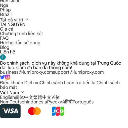
Hàn Quốc
Nga
Pháp
Brazil
Tất cả vị trí
TÀI NGUYÊN
Giá cả
Chương trình liên kết
FAQ
Hướng dẫn sử dụng
Blog
Liên hệ
Do chính sách, dịch vụ này không khả dụng tại Trung Quốc
đại lục. Cảm ơn bạn đã thông cảm!
business@lumiproxy.com
support@lumiproxy.com
Điều khoản Dịch vụ
Chính sách hoàn trả tiền lại
Chính sách
bảo mật
Việt Nam
English
简体中文
繁體中文
Việt
Nam
Deutsch
Indonesia
Русский
हिंदी
Português