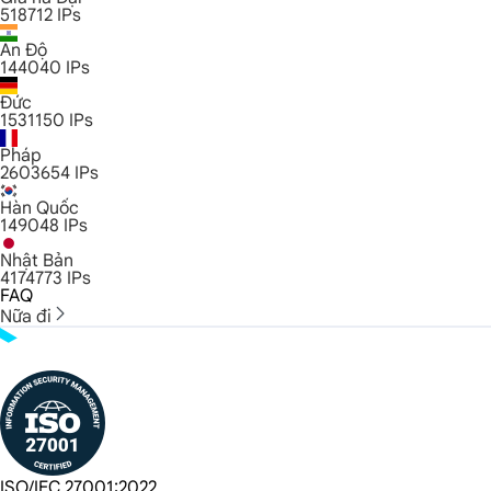
518712
IPs
Ấn Độ
144040
IPs
Đức
1531150
IPs
Pháp
2603654
IPs
Hàn Quốc
149048
IPs
Nhật Bản
4174773
IPs
FAQ
Nữa đi
ISO/IEC 27001:2022