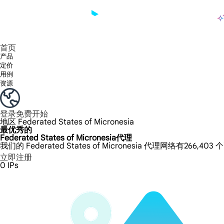
产品
享受 195+ 地点、全球任何城市和 50 个美国州的 9000 多万真实 IP。
我们只提供和测试世界上最快的数据中心代理 100% 匿名性和 100% IP 可用性。
Lumi 的长效 ISP 计划支持长达 12 小时的稳定时间，稳定的业务增长超快
流量计费，支持 HTTP/Socks5 协议。流量计费,
您有疑问吗？浏览常见问题列表并立即获得答案！
寻找专门针对您的需求量身定制的高级解决方案？
长期可用的代理，不会自动
使用全球稳定、快速、强大的数据中心
首页
产品
定价
用例
资源
登录
免费开始
地区
Federated States of Micronesia
最优秀的
Federated States of Micronesia代理
我们的 Federated States of Micronesia 代理网络有266,
立即注册
0
IPs