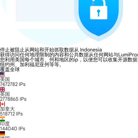
停止被阻止从网站和开始抓取数据从 Indonesia
获得访问任何地理限制的内容和公共数据从任何网站与LumiProxy的 Indo
您利用美国每个城市、州和地区的ip，以便您可以收集开源数
纽约州、加利福尼亚州等等。
覆盖全球
美国
7472782
IPs
英国
2778865
IPs
加拿大
518712
IPs
印度
144040
IPs