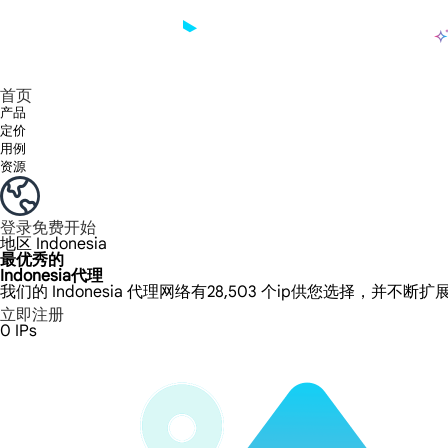
产品
享受 195+ 地点、全球任何城市和 50 个美国州的 9000 多万真实 IP。
我们只提供和测试世界上最快的数据中心代理 100% 匿名性和 100% IP 可用性。
Lumi 的长效 ISP 计划支持长达 12 小时的稳定时间，稳定的业务增长超快
流量计费，支持 HTTP/Socks5 协议。流量计费,
您有疑问吗？浏览常见问题列表并立即获得答案！
寻找专门针对您的需求量身定制的高级解决方案？
长期可用的代理，不会自动
使用全球稳定、快速、强大的数据中心
首页
产品
定价
用例
资源
登录
免费开始
地区
Indonesia
最优秀的
Indonesia代理
我们的 Indonesia 代理网络有28,503 个ip供您选择，并不断扩
立即注册
0
IPs