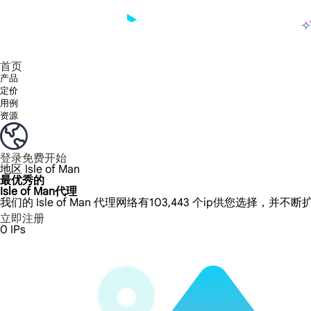
产品
享受 195+ 地点、全球任何城市和 50 个美国州的 9000 多万真实 IP。
我们只提供和测试世界上最快的数据中心代理 100% 匿名性和 100% IP 可用性。
Lumi 的长效 ISP 计划支持长达 12 小时的稳定时间，稳定的业务增长超快
流量计费，支持 HTTP/Socks5 协议。流量计费,
您有疑问吗？浏览常见问题列表并立即获得答案！
寻找专门针对您的需求量身定制的高级解决方案？
长期可用的代理，不会自动
使用全球稳定、快速、强大的数据中心
首页
产品
定价
用例
资源
登录
免费开始
地区
Isle of Man
最优秀的
Isle of Man代理
我们的 Isle of Man 代理网络有103,443 个ip供您选择，并不
立即注册
0
IPs