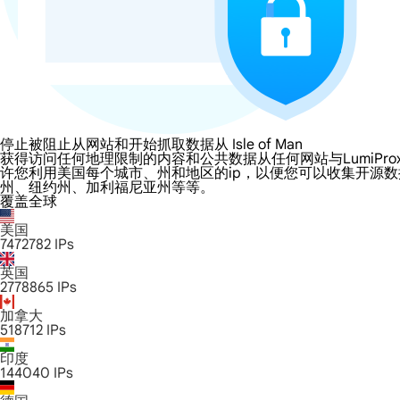
停止被阻止从网站和开始抓取数据从 Isle of Man
获得访问任何地理限制的内容和公共数据从任何网站与LumiProxy的 Isle 
许您利用美国每个城市、州和地区的ip，以便您可以收集开源
州、纽约州、加利福尼亚州等等。
覆盖全球
美国
7472782
IPs
英国
2778865
IPs
加拿大
518712
IPs
印度
144040
IPs