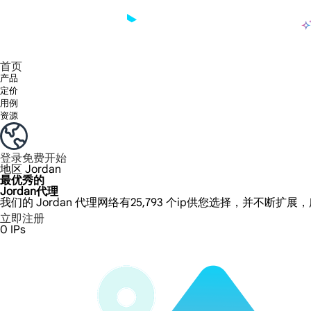
产品
享受 195+ 地点、全球任何城市和 50 个美国州的 9000 多万真实 IP。
我们只提供和测试世界上最快的数据中心代理 100% 匿名性和 100% IP 可用性。
Lumi 的长效 ISP 计划支持长达 12 小时的稳定时间，稳定的业务增长超快
流量计费，支持 HTTP/Socks5 协议。流量计费,
您有疑问吗？浏览常见问题列表并立即获得答案！
寻找专门针对您的需求量身定制的高级解决方案？
长期可用的代理，不会自动
使用全球稳定、快速、强大的数据中心
首页
产品
定价
用例
资源
登录
免费开始
地区
Jordan
最优秀的
Jordan代理
我们的 Jordan 代理网络有25,793 个ip供您选择，并不断扩展
立即注册
0
IPs