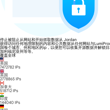
停止被阻止从网站和开始抓取数据从 Jordan
获得访问任何地理限制的内容和公共数据从任何网站与LumiProxy的 Jo
国每个城市、州和地区的ip，以便您可以收集开源数据并解锁
加利福尼亚州等等。
覆盖全球
美国
7472782
IPs
英国
2778865
IPs
加拿大
518712
IPs
印度
144040
IPs