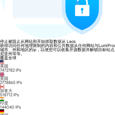
停止被阻止从网站和开始抓取数据从 Laos
获得访问任何地理限制的内容和公共数据从任何网站与LumiProxy的 L
城市、州和地区的ip，以便您可以收集开源数据并解锁目标站
尼亚州等等。
覆盖全球
美国
7472782
IPs
英国
2778865
IPs
加拿大
518712
IPs
印度
144040
IPs