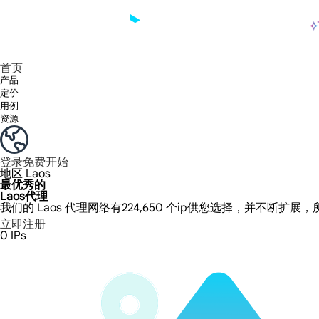
产品
享受 195+ 地点、全球任何城市和 50 个美国州的 9000 多万真实 IP。
我们只提供和测试世界上最快的数据中心代理 100% 匿名性和 100% IP 可用性。
Lumi 的长效 ISP 计划支持长达 12 小时的稳定时间，稳定的业务增长超快
流量计费，支持 HTTP/Socks5 协议。流量计费,
您有疑问吗？浏览常见问题列表并立即获得答案！
寻找专门针对您的需求量身定制的高级解决方案？
长期可用的代理，不会自动
使用全球稳定、快速、强大的数据中心
首页
产品
定价
用例
资源
登录
免费开始
地区
Laos
最优秀的
Laos代理
我们的 Laos 代理网络有224,650 个ip供您选择，并不断扩展
立即注册
0
IPs