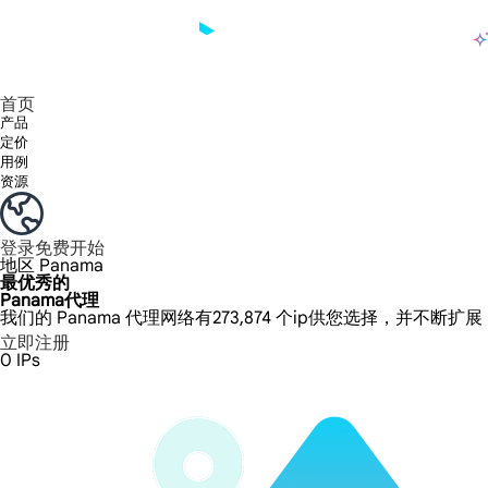
产品
享受 195+ 地点、全球任何城市和 50 个美国州的 9000 多万真实 IP。
我们只提供和测试世界上最快的数据中心代理 100% 匿名性和 100% IP 可用性。
Lumi 的长效 ISP 计划支持长达 12 小时的稳定时间，稳定的业务增长超快
流量计费，支持 HTTP/Socks5 协议。流量计费,
您有疑问吗？浏览常见问题列表并立即获得答案！
寻找专门针对您的需求量身定制的高级解决方案？
长期可用的代理，不会自动
使用全球稳定、快速、强大的数据中心
首页
产品
定价
用例
资源
登录
免费开始
地区
Panama
最优秀的
Panama代理
我们的 Panama 代理网络有273,874 个ip供您选择，并不断扩
立即注册
0
IPs