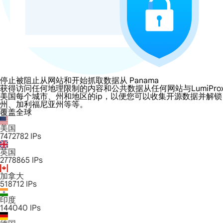
停止被阻止从网站和开始抓取数据从 Panama
获得访问任何地理限制的内容和公共数据从任何网站与LumiProxy的 P
美国每个城市、州和地区的ip，以便您可以收集开源数据并解
州、加利福尼亚州等等。
覆盖全球
美国
7472782
IPs
英国
2778865
IPs
加拿大
518712
IPs
印度
144040
IPs