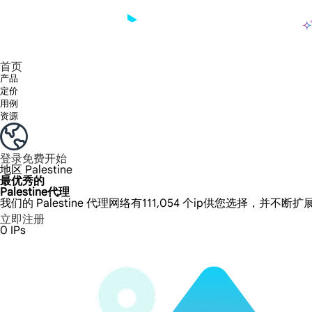
产品
享受 195+ 地点、全球任何城市和 50 个美国州的 9000 多万真实 IP。
我们只提供和测试世界上最快的数据中心代理 100% 匿名性和 100% IP 可用性。
Lumi 的长效 ISP 计划支持长达 12 小时的稳定时间，稳定的业务增长超快
流量计费，支持 HTTP/Socks5 协议。流量计费,
您有疑问吗？浏览常见问题列表并立即获得答案！
寻找专门针对您的需求量身定制的高级解决方案？
长期可用的代理，不会自动
使用全球稳定、快速、强大的数据中心
首页
产品
定价
用例
资源
登录
免费开始
地区
Palestine
最优秀的
Palestine代理
我们的 Palestine 代理网络有111,054 个ip供您选择，并不断
立即注册
0
IPs