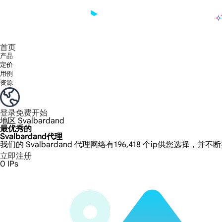
产品
享受 195+ 地点、全球任何城市和 50 个美国州的 9000 多万真实 IP。
我们只提供和测试世界上最快的数据中心代理 100% 匿名性和 100% IP 可用性。
Lumi 的长效 ISP 计划支持长达 12 小时的稳定时间，稳定的业务增长超快
流量计费，支持 HTTP/Socks5 协议。流量计费,
您有疑问吗？浏览常见问题列表并立即获得答案！
寻找专门针对您的需求量身定制的高级解决方案？
长期可用的代理，不会自动
使用全球稳定、快速、强大的数据中心
首页
产品
定价
用例
资源
登录
免费开始
地区
Svalbardand
最优秀的
Svalbardand代理
我们的 Svalbardand 代理网络有196,418 个ip供您选择，并
立即注册
0
IPs