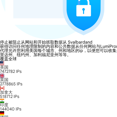
停止被阻止从网站和开始抓取数据从 Svalbardand
获得访问任何地理限制的内容和公共数据从任何网站与LumiProxy的 Sval
代理允许您利用美国每个城市、州和地区的ip，以便您可以收
里达州、纽约州、加利福尼亚州等等。
覆盖全球
美国
7472782
IPs
英国
2778865
IPs
加拿大
518712
IPs
印度
144040
IPs