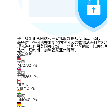
停止被阻止从网站和开始抓取数据从 Vatican City
获得访问任何地理限制的内容和公共数据从任何网站与LumiProxy的
理允许您利用美国每个城市、州和地区的ip，以便您
达州、纽约州、加利福尼亚州等等。
覆盖全球
美国
7472782
IPs
英国
2778865
IPs
加拿大
518712
IPs
印度
144040
IPs