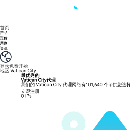
享受 195+ 地点、全球任何城市和 50 个美国州的 9000 多万真实 IP。
我们只提供和测试世界上最快的数据中心代理 100% 匿名性和 100% IP 可用性。
Lumi 的长效 ISP 计划支持长达 12 小时的稳定时间，稳定的业务增长超快
流量计费，支持 HTTP/Socks5 协议。流量计费,
您有疑问吗？浏览常见问题列表并立即获得答案！
寻找专门针对您的需求量身定制的高级解决方案？
首页
产品
定价
用例
资源
登录
免费开始
地区
Vatican City
最优秀的
Vatican City代理
我们的 Vatican City 代理网络有101,640 个ip
立即注册
0
IPs