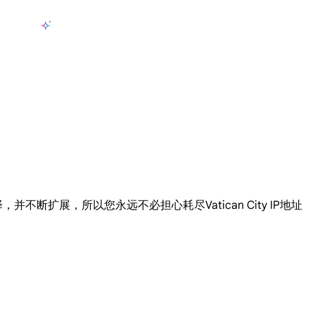
产品
AI数据采集
定价
用例
资源
zh-CN
登
长期可用的代理，不会自动换IP的住宅代理
使用全球稳定、快速、强大的数据中心 IP
联盟计划加入LumiProxy联盟计划并赚取高达10％的佣金。
从 Google、
大规模提
供您选择，并不断扩展，所以您永远不必担心耗尽Vatican City IP地址