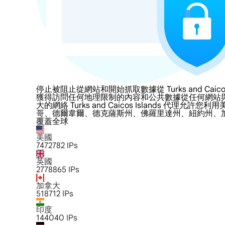
停止被阻止從網站和開始抓取數據從 Turks and Caicos 
獲得訪問任何地理限制的內容和公共數據從任何網站與LumiProxy的 T
大的網絡 Turks and Caicos Island
哥、德爾韋爾、德克薩斯州、佛羅里達州、紐約州、
覆蓋全球
美國
7472782
IPs
英國
2778865
IPs
加拿大
518712
IPs
印度
144040
IPs