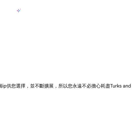
產品
AI 資料收集
定價
用例
資源
zh-TW
登
大規模擷取影片和中繼資料，並與雲端平台和 OSS 無縫整合。
長期可用的代理，不會自動換 IP 的住宅代理
使用穩定、快速、強大的全球資料中心IP
聯盟計劃加入LumiProxy聯盟計劃並賺取高達10％的佣金。
從 Google、
大規模
,446 個ip供您選擇，並不斷擴展，所以您永遠不必擔心耗盡Turks and Cai