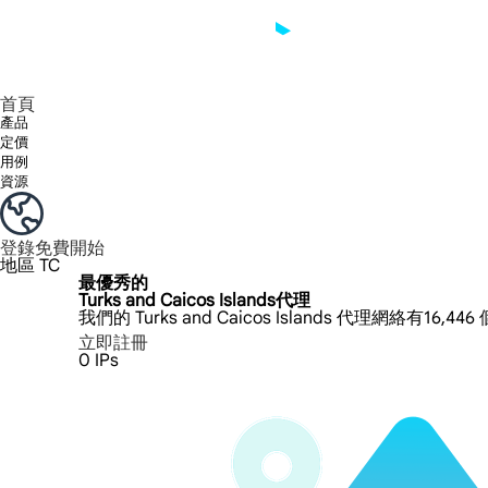
享受 195+ 地點、全球任何城市和 50 個美國州的 9000 多萬真實 IP。
我們只提供和測試世界上最快的資料中心代理 100% 匿名性和 100% IP 可用性。
綠米長效ISP套餐支援長達12小時穩定時間，穩定業務成長超快
流量計費，支援 HTTP/Socks5 協定。流量計費,
您有疑問嗎？瀏覽常見問題清單並立即獲得答案！
尋找專門針對您的需求量身定制的高級解決方案？
首頁
產品
定價
用例
資源
登錄
免費開始
地區
TC
最優秀的
Turks and Caicos Islands代理
我們的 Turks and Caicos Islands 代理網絡有16
立即註冊
0
IPs