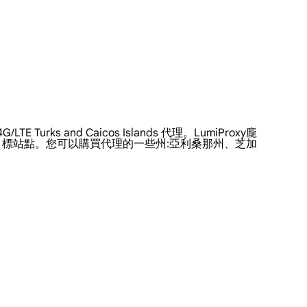
rks and Caicos Islands 代理。LumiProxy龐
據並解鎖目標站點。您可以購買代理的一些州:亞利桑那州、芝加