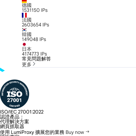
德國
1531150
IPs
法國
2603654
IPs
韓國
149048
IPs
日本
4174773
IPs
常見問題解答
更多
ISO/IEC 27001:2022
認證產品：
代理解決方案
網頁抓取器
使用 LumiProxy 擴展您的業務
Buy now