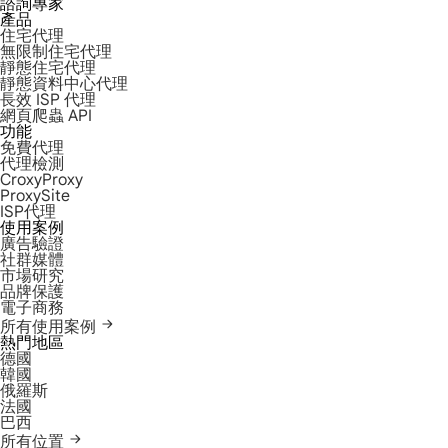
諮詢專家
產品
住宅代理
無限制住宅代理
靜態住宅代理
靜態資料中心代理
長效 ISP 代理
網頁爬蟲 API
功能
免費代理
代理檢測
CroxyProxy
ProxySite
ISP代理
使用案例
廣告驗證
社群媒體
市場研究
品牌保護
電子商務
所有使用案例
熱門地區
德國
韓國
俄羅斯
法國
巴西
所有位置