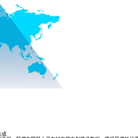
理
器集成