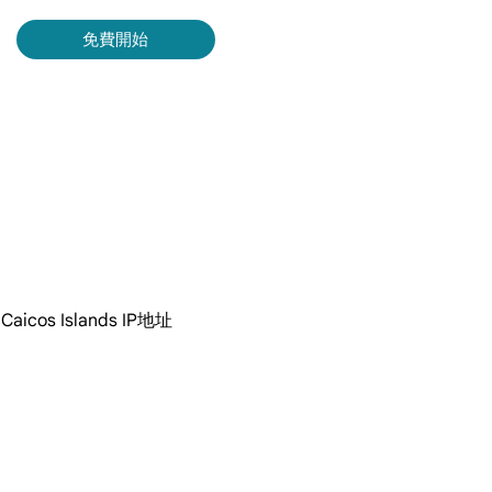
入
免費開始
Bing 等取得即時、準確的結果。
擷取影片和中繼資料，並與雲端平台和 OSS 無縫整合。
cos Islands IP地址