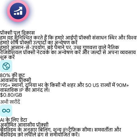
प्रॉक्सी पूल विकास
हम यह सुनिश्चित करते हैं कि हमारे आईपी प्रॉक्सी संसाधन स्थिर और विश्व
हमारे शीर्ष प्रॉक्सी उत्पादों का अन्वेषण करें
हमारे आसान-से-उपयोग, बड़े पैमाने पर, उच्च गुणवत्ता वाले नैतिक
रेजिडेंशियल प्रॉक्सी नेटवर्क का अन्वेषण करें और जल्दी से अपना व्यवसाय
शुरू करें
80% की छूट
आवासीय प्रॉक्सी
195+ स्थानों, दुनिया भर के किसी भी शहर और 50 US राज्यों में 90M+
वास्तविक IP का आनंद लें।
$0.80
/GB
अभी खरीदें
AI के लिए डेटा
असीमित आवासीय प्रॉक्सी
बैंडविड्थ के अनुसार बिलिंग, शून्य IP/ट्रैफ़िक सीमा। समवर्तीता और
बैंडविड्थ को लचीले ढंग से समायोजित करें।