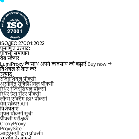
ISO/IEC 27001:2022
प्रमाणित उत्पाद:
प्रॉक्सी समाधान
वेब स्क्रैपर
LumiProxy के साथ अपने व्यवसाय को बढ़ाएँ
Buy now
विशेषज्ञ से बात करें
उत्पाद
रेजिडेंशियल प्रॉक्सी
असीमित रेजिडेंशियल प्रॉक्सी
स्थिर रेजिडेंशियल प्रॉक्सी
स्थिर डेटा सेंटर प्रॉक्सी
लॉन्ग एक्टिंग ISP प्रॉक्सी
वेब स्क्रेपर API
विशेषताएं
मुफ्त प्रॉक्सी सूची
प्रॉक्सी परीक्षक
CroxyProxy
ProxySite
आईएसपी द्वारा प्रॉक्सी।
उपयोग के मामले