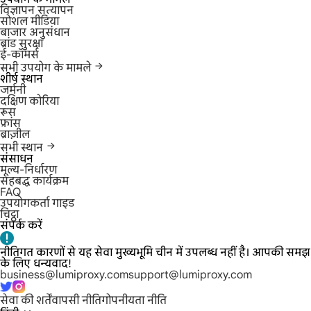
विज्ञापन सत्यापन
सोशल मीडिया
बाजार अनुसंधान
ब्रांड सुरक्षा
ई-कॉमर्स
सभी उपयोग के मामले
शीर्ष स्थान
जर्मनी
दक्षिण कोरिया
रूस
फ्रांस
ब्राज़ील
सभी स्थान
संसाधन
मूल्य-निर्धारण
सहबद्ध कार्यक्रम
FAQ
उपयोगकर्ता गाइड
चिट्ठा
संपर्क करें
नीतिगत कारणों से यह सेवा मुख्यभूमि चीन में उपलब्ध नहीं है। आपकी समझ
के लिए धन्यवाद!
business@lumiproxy.com
support@lumiproxy.com
सेवा की शर्तें
वापसी नीति
गोपनीयता नीति