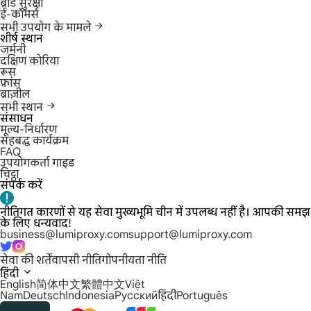
ब्रांड सुरक्षा
ई-कॉमर्स
सभी उपयोग के मामले
शीर्ष स्थान
जर्मनी
दक्षिण कोरिया
रूस
फ्रांस
ब्राज़ील
सभी स्थान
संसाधन
मूल्य-निर्धारण
सहबद्ध कार्यक्रम
FAQ
उपयोगकर्ता गाइड
चिट्ठा
संपर्क करें
नीतिगत कारणों से यह सेवा मुख्यभूमि चीन में उपलब्ध नहीं है। आपकी समझ
के लिए धन्यवाद!
business@lumiproxy.com
support@lumiproxy.com
सेवा की शर्तें
वापसी नीति
गोपनीयता नीति
हिंदी
English
简体中文
繁體中文
Việt
Nam
Deutsch
Indonesia
Русский
हिंदी
Português