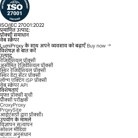
ISO/IEC 27001:2022
प्रमाणित उत्पाद:
प्रॉक्सी समाधान
वेब स्क्रैपर
LumiProxy के साथ अपने व्यवसाय को बढ़ाएँ
Buy now
विशेषज्ञ से बात करें
उत्पाद
रेजिडेंशियल प्रॉक्सी
असीमित रेजिडेंशियल प्रॉक्सी
स्थिर रेजिडेंशियल प्रॉक्सी
स्थिर डेटा सेंटर प्रॉक्सी
लॉन्ग एक्टिंग ISP प्रॉक्सी
वेब स्क्रेपर API
विशेषताएं
मुफ्त प्रॉक्सी सूची
प्रॉक्सी परीक्षक
CroxyProxy
ProxySite
आईएसपी द्वारा प्रॉक्सी।
उपयोग के मामले
विज्ञापन सत्यापन
सोशल मीडिया
बाजार अनुसंधान