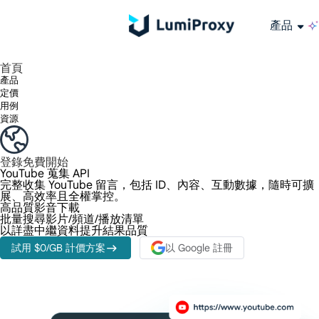
產品
享受 195+ 地點、全球任何城市和 50 個美國州的 9000 多萬真實 IP。
我們只提供和測試世界上最快的資料中心代理 100% 匿名性和 100% IP 可用性。
綠米長效ISP套餐支援長達12小時穩定時間，穩定業務成長超快
流量計費，支援 HTTP/Socks5 協定。流量計費,
您有疑問嗎？瀏覽常見問題清單並立即獲得答案！
尋找專門針對您的需求量身定制的高級解決方案？
大規模擷取影片和中繼資料，並與雲端平台和 OSS 無縫整合。
長期可用的代理，不會自動換
使用穩定、快速、強大的全球資料中心IP
首頁
產品
定價
用例
資源
登錄
免費開始
YouTube 蒐集 API
完整收集 YouTube 留言，包括 ID、內容、互動數據，隨時可擴
展、高效率且全權掌控。
高品質影音下載
批量搜尋影片/頻道/播放清單
以詳盡中繼資料提升結果品質
試用 $0/GB 計價方案
以 Google 註冊