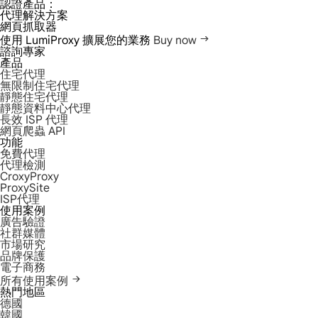
認證產品：
代理解決方案
網頁抓取器
使用 LumiProxy 擴展您的業務
Buy now
諮詢專家
產品
住宅代理
無限制住宅代理
靜態住宅代理
靜態資料中心代理
長效 ISP 代理
網頁爬蟲 API
功能
免費代理
代理檢測
CroxyProxy
ProxySite
ISP代理
使用案例
廣告驗證
社群媒體
市場研究
品牌保護
電子商務
所有使用案例
熱門地區
德國
韓國