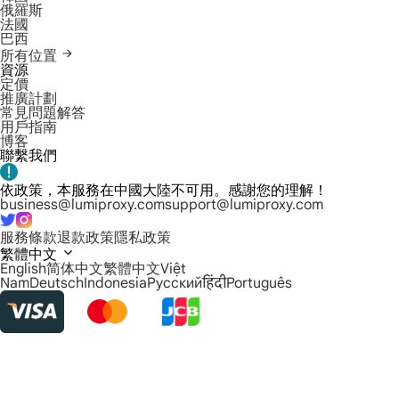
俄羅斯
法國
巴西
所有位置
資源
定價
推廣計劃
常見問題解答
用戶指南
博客
聯繫我們
依政策，本服務在中國大陸不可用。感謝您的理解！
business@lumiproxy.com
support@lumiproxy.com
服務條款
退款政策
隱私政策
繁體中文
English
简体中文
繁體中文
Việt
Nam
Deutsch
Indonesia
Русский
हिंदी
Português