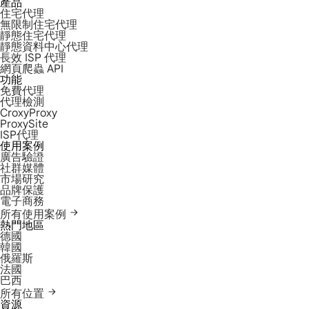
產品
住宅代理
無限制住宅代理
靜態住宅代理
靜態資料中心代理
長效 ISP 代理
網頁爬蟲 API
功能
免費代理
代理檢測
CroxyProxy
ProxySite
ISP代理
使用案例
廣告驗證
社群媒體
市場研究
品牌保護
電子商務
所有使用案例
熱門地區
德國
韓國
俄羅斯
法國
巴西
所有位置
資源