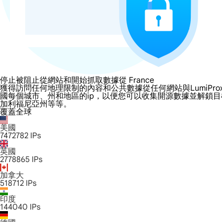
停止被阻止從網站和開始抓取數據從 France
獲得訪問任何地理限制的內容和公共數據從任何網站與LumiProxy的 Fr
國每個城市、州和地區的ip，以便您可以收集開源數據並解鎖
加利福尼亞州等等。
覆蓋全球
美國
7472782
IPs
英國
2778865
IPs
加拿大
518712
IPs
印度
144040
IPs