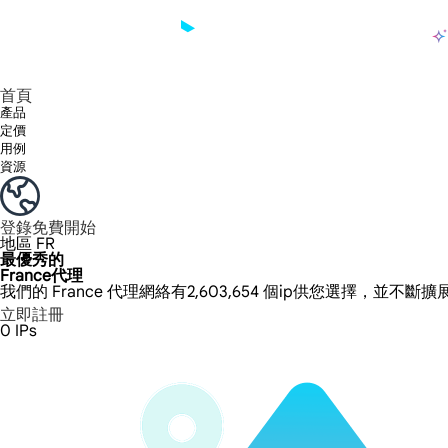
產品
享受 195+ 地點、全球任何城市和 50 個美國州的 9000 多萬真實 IP。
我們只提供和測試世界上最快的資料中心代理 100% 匿名性和 100% IP 可用性。
綠米長效ISP套餐支援長達12小時穩定時間，穩定業務成長超快
流量計費，支援 HTTP/Socks5 協定。流量計費,
您有疑問嗎？瀏覽常見問題清單並立即獲得答案！
尋找專門針對您的需求量身定制的高級解決方案？
大規模擷取影片和中繼資料，並與雲端平台和 OSS 無縫整合。
長期可用的代理，不會自動換
使用穩定、快速、強大的全球資料中心IP
首頁
產品
定價
用例
資源
登錄
免費開始
地區
FR
最優秀的
France代理
我們的 France 代理網絡有2,603,654 個ip供您選擇，並不斷
立即註冊
0
IPs