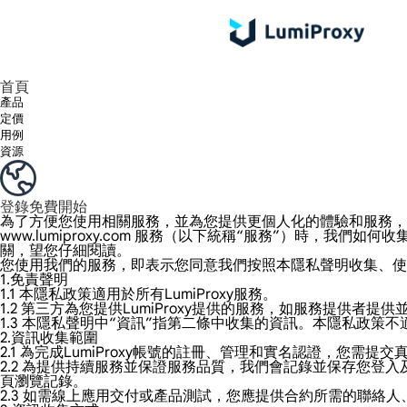
享受 195+ 地點、全球任何城市和 50 個美國州的 9000 多萬真實 IP。
我們只提供和測試世界上最快的資料中心代理 100% 匿名性和 100% IP 可用性。
綠米長效ISP套餐支援長達12小時穩定時間，穩定業務成長超快
流量計費，支援 HTTP/Socks5 協定。流量計費,
您有疑問嗎？瀏覽常見問題清單並立即獲得答案！
尋找專門針對您的需求量身定制的高級解決方案？
首頁
產品
定價
用例
資源
登錄
免費開始
為了方便您使用相關服務，並為您提供更個人化的體驗和服務，當
www.lumiproxy.com 服務（以下統稱“服務”）時
關，望您仔細閱讀。
您使用我們的服務，即表示您同意我們按照本隱私聲明收集、使
1.免責聲明
1.1 本隱私政策適用於所有LumiProxy服務。
1.2 第三方為您提供LumiProxy提供的服務，如服務提供
1.3 本隱私聲明中“資訊”指第二條中收集的資訊。本隱私政策
2.資訊收集範圍
2.1 為完成LumiProxy帳號的註冊、管理和實名認證，
2.2 為提供持續服務並保證服務品質，我們會記錄並保存您登
頁瀏覽記錄。
2.3 如需線上應用交付或產品測試，您應提供合約所需的聯絡