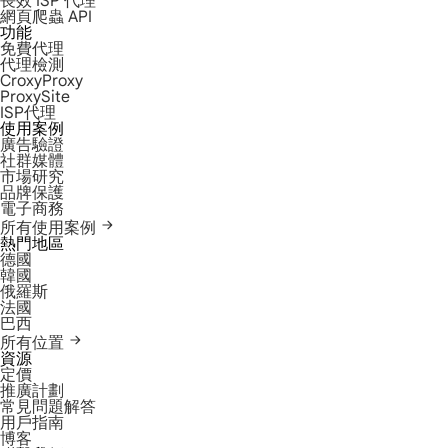
長效 ISP 代理
網頁爬蟲 API
功能
免費代理
代理檢測
CroxyProxy
ProxySite
ISP代理
使用案例
廣告驗證
社群媒體
市場研究
品牌保護
電子商務
所有使用案例
熱門地區
德國
韓國
俄羅斯
法國
巴西
所有位置
資源
定價
推廣計劃
常見問題解答
用戶指南
博客