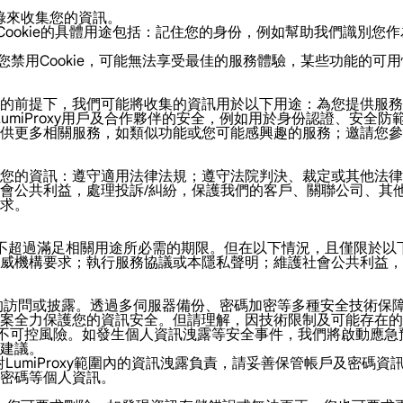
記錄來收集您的資訊。
資訊。Cookie的具體用途包括：記住您的身份，例如幫助我們識
如果您禁用Cookie，可能無法享受最佳的服務體驗，某些功能的可
規的前提下，我們可能將收集的資訊用於以下用途：為您提供服
oxy、LumiProxy用戶及合作夥伴的安全，例如用於身份認證
提供更多相關服務，如類似功能或您可能感興趣的服務；邀請您
您的資訊：遵守適用法律法規；遵守法院判決、裁定或其他法律
會公共利益，處理投訴/糾紛，保護我們的客戶、關聯公司、其
求。
時間不超過滿足相關用途所必需的期限。但在以下情況，且僅限於
威機構要求；執行服務協議或本隱私聲明；維護社會公共利益，
授權的訪問或披露。透過多伺服器備份、密碼加密等多種安全技術
案全力保護您的資訊安全。但請理解，因技術限制及可能存在的
在不可控風險。如發生個人資訊洩露等安全事件，我們將啟動應
建議。
LumiProxy範圍內的資訊洩露負責，請妥善保管帳戶及密碼資訊
密碼等個人資訊。