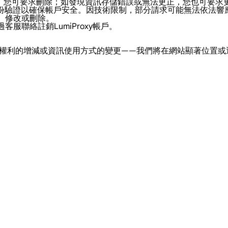
訊，您可要求刪除；如發現資訊存儲錯誤或無法更正，您也可要求
身份驗證以確保帳戶安全。因技術限制，部分請求可能無法依法響
問、修改或刪除。
服聯絡註銷LumiProxy帳戶。
。
權利的增減或資訊使用方式的變更——我們將在網站顯著位置或