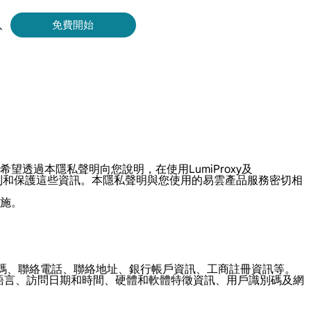
入
免費開始
Bing 等取得即時、準確的結果。
擷取影片和中繼資料，並與雲端平台和 OSS 無縫整合。
過本隱私聲明向您說明，在使用LumiProxy及
新、控制和保護這些資訊。本隱私聲明與您使用的易雲產品服務密切相
施。
QQ號碼、聯絡電話、聯絡地址、銀行帳戶資訊、工商註冊資訊等。
、語言、訪問日期和時間、硬體和軟體特徵資訊、用戶識別碼及網