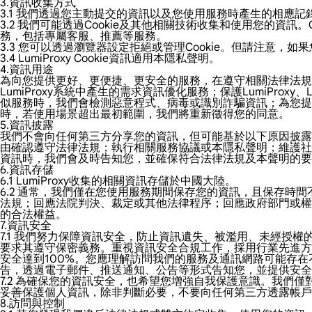
3.資訊收集方式
3.1 我們透過您主動提交的資訊以及您使用服務時產生的相應
3.2 我們可能透過Cookie及其他相關技術收集和使用您的
務，包括專屬客服、推薦等服務。
3.3 您可以透過瀏覽器設定拒絕或管理Cookie。但請注意，
3.4 LumiProxy Cookie資訊適用本隱私聲明。
4.資訊用途
為向您提供更好、更便捷、更安全的服務，在遵守相關法律法
LumiProxy系統中產生的需求資訊優化服務；保護LumiPr
似服務時，我們會檢測惡意程式、病毒或識別詐騙資訊；為您
時，若使用場景超出最初範圍，我們將重新徵得您的同意。
5.資訊披露
我們不會向任何第三方分享您的資訊，但可能基於以下原因披露
由確認遵守法律法規；執行相關服務協議或本隱私聲明；維護社
資訊時，我們會及時告知您，並確保符合法律法規及本聲明的要
6.資訊存儲
6.1 LumiProxy收集的相關資訊存儲於中國大陸。
6.2 通常，我們僅在您使用服務期間保存您的資訊，且保存
法規；回應法院判決、裁定或其他法律程序；回應政府部門或權
的合法權益。
7.資訊安全
7.1 我們努力保障資訊安全，防止資訊遺失、被濫用、未經
要求其遵守保密義務。重視資訊安全合規工作，採用行業先進方
安全達到100%。您應理解訪問我們的服務及通訊網路可能存
告，透過電子郵件、推送通知、公告等形式告知您，並提供安全
7.2 為確保您的資訊安全，也希望您增強自我保護意識。我們僅對
妥善保護個人資訊，除非判斷必要，不要向任何第三方透露帳戶
8.訪問與控制