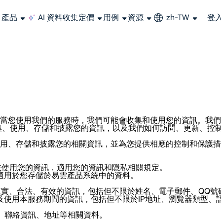
產品
AI 資料收集
定價
用例
資源
zh-TW
登
大規模擷取影片和中繼資料，並與雲端平台和 OSS 無縫整合。
長期可用的代理，不會自動換 IP 的住宅代理
使用穩定、快速、強大的全球資料中心IP
聯盟計劃加入LumiProxy聯盟計劃並賺取高達10％的佣金。
從 Google、
大規模
您使用我們的服務時，我們可能會收集和使用您的資訊。我們希望透
，我們如何收集、使用、存儲和披露您的資訊，以及我們如何訪問、更
用、存儲和披露您的相關資訊，並為您提供相應的控制和保護措
者提供並使用您的資訊，適用您的資訊和隱私相關規定。
不適用於您存儲於易雲產品系統中的資料。
您需提交真實、合法、有效的資訊，包括但不限於姓名、電子郵件、
入及使用本服務期間的資訊，包括但不限於IP地址、瀏覽器類型
人、聯絡資訊、地址等相關資料。