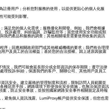
別您作為註冊用戶；分析您對服務的使用，以提供更貼心的個人化服
用性可能受到影響。
務；滿足您的個人化需求；服務優化和開發。例如，我們會根據
、安全防範、投訴處理、糾紛協調、詐騙監控等；當您使用安全功能或類
參與我們產品和服務的調查；其他相關場景需要使用收集的資訊
程序；回應相關政府部門或其他權威機構的要求；我們有合理理
他用戶及員工的合法權益；基於您的合法授權。因上述原因披露
以下情況，我們可能會延長部分或全部資訊的保存期限：遵守法律
處理投訴/糾紛，保護我們的客戶、關聯公司、其他用戶及員工
保障資訊安全。建立嚴格的管理制度和流程，限制訪問人員範圍並
各種惡意手段，網路環境下即使強化安全措施，也無法保證資訊
急預案，防止安全事故，並按照國家網路安全事件相關規定及時報
，避免個人資訊洩露。LumiProxy帳戶提供安全保護，但您也需