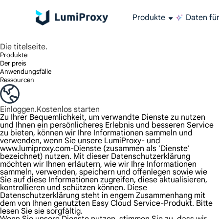
Produkte
Daten für
Residential-Proxies
Genießen Sie über 90 Millionen echte IPs an über 195 Standorten, in jeder Stadt weltweit und in 50 US-Bundesstaaten.
Unbegrenzte Bandbreite und Parallelität, unbegrenzte Datennutzung, keine zusätzlichen Gebühren
Exklusive statische (ISP) Residential-Proxies bieten unübertroffene Geschwindigkeit und Zuverlässigkeit.
Wir bieten und testen nur den weltweit schnellsten Rechenzentrums-Proxy mit 100 % Anonymität und 100 % IP-Verfügbarkeit.
Lumis Langzeit-ISP-Plan unterstützt bis zu 12 Stunden stabile Zeit und stabiles Geschäftswachstum ist superschnell
Verkehrsabrechnung, unterstützt HTTP/Socks5-Protokoll.Verkehrsabrechnung,
Hochgeschwindigkeits- und stabiler unbegrenzter Proxy, unterstützt Multi-Parallelität
Die kombinierte Leistung des Rechenzentrums und der privaten IP
Kampagnenerfolg durch fortschrittliche Anzeigentechnologie
Umfassende Einblicke für fundierte Geschäftsentscheidungen
Optimieren Sie für erfolgreiche Suchmaschinen-Rankings
Über 5.000.000 US-IPS hinzugefügt
Daten für KI
Folgen Sie unseren Schritt-für-Schritt-Anleitungen zur Konfiguration und Integration Ihres Proxys
Haben Sie Fragen? Durchsuchen Sie die FAQ-Liste und erhalt
Suchen Sie nach Premium-Lösungen, die speziell auf Ihre Bedürfnisse zugeschnitten sind?
All-in-one Web-
Erhalten Sie genaue Echtzeitergebnisse aus Go
Extrahieren Sie Videos und Metadaten in großem Umfang und integrieren Sie sie nahtlos mit Cloud-Plattformen und OSS.
Testen Sie die Funktionsintegr
Verwalten Sie mehrer
Greifen Sie 
Holen Sie sich d
Langlebiger Proxy, ein Wohnungs-Proxy, der sei
Verwenden Sie s
Die titelseite.
Produkte
Der preis
Anwendungsfälle
Ressourcen
Einloggen.
Kostenlos starten
Zu Ihrer Bequemlichkeit, um verwandte Dienste zu nutzen
und Ihnen ein persönlicheres Erlebnis und besseren Service
zu bieten, können wir Ihre Informationen sammeln und
verwenden, wenn Sie unsere LumiProxy- und
www.lumiproxy.com-Dienste (zusammen als 'Dienste'
bezeichnet) nutzen. Mit dieser Datenschutzerklärung
möchten wir Ihnen erläutern, wie wir Ihre Informationen
sammeln, verwenden, speichern und offenlegen sowie wie
Sie auf diese Informationen zugreifen, diese aktualisieren,
kontrollieren und schützen können. Diese
Datenschutzerklärung steht in engem Zusammenhang mit
dem von Ihnen genutzten Easy Cloud Service-Produkt. Bitte
lesen Sie sie sorgfältig.