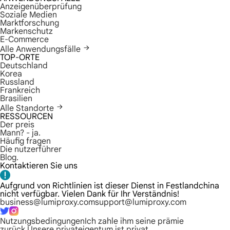
Anzeigenüberprüfung
Soziale Medien
Marktforschung
Markenschutz
E-Commerce
Alle Anwendungsfälle
TOP-ORTE
Deutschland
Korea
Russland
Frankreich
Brasilien
Alle Standorte
RESSOURCEN
Der preis
Mann? - ja.
Häufig fragen
Die nutzerführer
Blog.
Kontaktieren Sie uns
Aufgrund von Richtlinien ist dieser Dienst in Festlandchina
nicht verfügbar. Vielen Dank für Ihr Verständnis!
business@lumiproxy.com
support@lumiproxy.com
Nutzungsbedingungen
Ich zahle ihm seine prämie
zurück.
Unsere privateigentum ist privat.