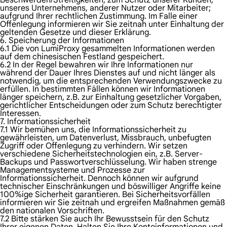
Beschwerden/Streitigkeiten, zum Schutz unserer Kunden,
unseres Unternehmens, anderer Nutzer oder Mitarbeiter;
aufgrund Ihrer rechtlichen Zustimmung. Im Falle einer
Offenlegung informieren wir Sie zeitnah unter Einhaltung der
geltenden Gesetze und dieser Erklärung.
6. Speicherung der Informationen
6.1 Die von LumiProxy gesammelten Informationen werden
auf dem chinesischen Festland gespeichert.
6.2 In der Regel bewahren wir Ihre Informationen nur
während der Dauer Ihres Dienstes auf und nicht länger als
notwendig, um die entsprechenden Verwendungszwecke zu
erfüllen. In bestimmten Fällen können wir Informationen
länger speichern, z.B. zur Einhaltung gesetzlicher Vorgaben,
gerichtlicher Entscheidungen oder zum Schutz berechtigter
Interessen.
7. Informationssicherheit
7.1 Wir bemühen uns, die Informationssicherheit zu
gewährleisten, um Datenverlust, Missbrauch, unbefugten
Zugriff oder Offenlegung zu verhindern. Wir setzen
verschiedene Sicherheitstechnologien ein, z.B. Server-
Backups und Passwortverschlüsselung. Wir haben strenge
Managementsysteme und Prozesse zur
Informationssicherheit. Dennoch können wir aufgrund
technischer Einschränkungen und böswilliger Angriffe keine
100%ige Sicherheit garantieren. Bei Sicherheitsvorfällen
informieren wir Sie zeitnah und ergreifen Maßnahmen gemäß
den nationalen Vorschriften.
7.2 Bitte stärken Sie auch Ihr Bewusstsein für den Schutz