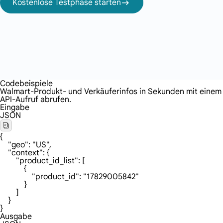
Kostenlose Testphase starten
Codebeispiele
Walmart-Produkt- und Verkäuferinfos in Sekunden mit einem
API-Aufruf abrufen.
Eingabe
JSON
{

    "geo": "US",

    "context": {

        "product_id_list": [

            {

                "product_id": "17829005842"

            }

        ]

    }

}
Ausgabe