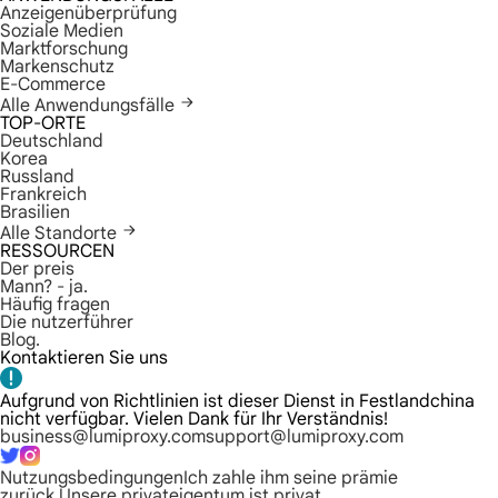
Anzeigenüberprüfung
Soziale Medien
Marktforschung
Markenschutz
E-Commerce
Alle Anwendungsfälle
TOP-ORTE
Deutschland
Korea
Russland
Frankreich
Brasilien
Alle Standorte
RESSOURCEN
Der preis
Mann? - ja.
Häufig fragen
Die nutzerführer
Blog.
Kontaktieren Sie uns
Aufgrund von Richtlinien ist dieser Dienst in Festlandchina
nicht verfügbar. Vielen Dank für Ihr Verständnis!
business@lumiproxy.com
support@lumiproxy.com
Nutzungsbedingungen
Ich zahle ihm seine prämie
zurück.
Unsere privateigentum ist privat.