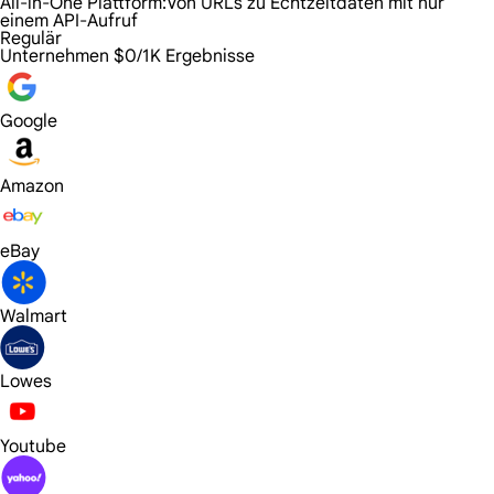
All-in-One Plattform:
Von URLs zu Echtzeitdaten mit nur
einem API-Aufruf
Regulär
Unternehmen
$0/1K Ergebnisse
Google
Amazon
eBay
Walmart
Lowes
Youtube