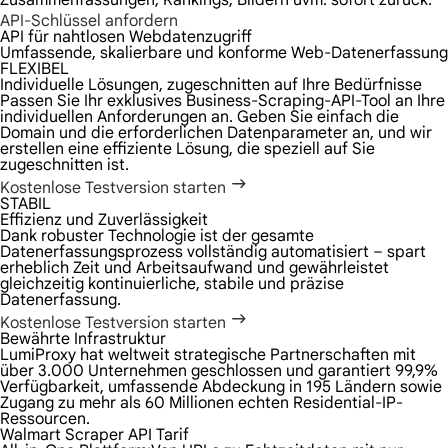
Zusammenfassungen, Rankings, Bildern uvm. sofort zurück.
API-Schlüssel anfordern
API für nahtlosen Webdatenzugriff
Umfassende, skalierbare und konforme Web-Datenerfassung
FLEXIBEL
Individuelle Lösungen, zugeschnitten auf Ihre Bedürfnisse
Passen Sie Ihr exklusives Business-Scraping-API-Tool an Ihre
individuellen Anforderungen an. Geben Sie einfach die
Domain und die erforderlichen Datenparameter an, und wir
erstellen eine effiziente Lösung, die speziell auf Sie
zugeschnitten ist.
Kostenlose Testversion starten
STABIL
Effizienz und Zuverlässigkeit
Dank robuster Technologie ist der gesamte
Datenerfassungsprozess vollständig automatisiert – spart
erheblich Zeit und Arbeitsaufwand und gewährleistet
gleichzeitig kontinuierliche, stabile und präzise
Datenerfassung.
Kostenlose Testversion starten
Bewährte Infrastruktur
LumiProxy hat weltweit strategische Partnerschaften mit
über 3.000 Unternehmen geschlossen und garantiert 99,9%
Verfügbarkeit, umfassende Abdeckung in 195 Ländern sowie
Zugang zu mehr als 60 Millionen echten Residential-IP-
Ressourcen.
Walmart Scraper API Tarif