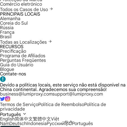
Comércio eletrónico
Todos os Casos de Uso
PRINCIPAIS LOCAIS
Alemanha
Coreia do Sul
Rússia
França
Brasil
Todas as Localizações
RECURSOS
Precificação
Programa de Afiliados
Perguntas Freqüentes
Guia do Usuário
Blogue
Contate-nos
Devido a políticas locais, este serviço não está disponível na
China continental. Agradecemos sua compreensão!
business@lumiproxy.com
support@lumiproxy.com
Termos de Serviço
Política de Reembolso
Política de
privacidade
Português
English
简体中文
繁體中文
Việt
Nam
Deutsch
Indonesia
Русский
हिंदी
Português