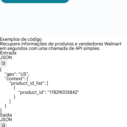
Exemplos de código
Recupere informações de produtos e vendedores Walmart
em segundos com uma chamada de API simples.
Entrada
JSON
{

    "geo": "US",

    "context": {

        "product_id_list": [

            {

                "product_id": "17829005842"

            }

        ]

    }

}
Saída
JSON