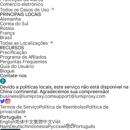
Comércio eletrónico
Todos os Casos de Uso
PRINCIPAIS LOCAIS
Alemanha
Coreia do Sul
Rússia
França
Brasil
Todas as Localizações
RECURSOS
Precificação
Programa de Afiliados
Perguntas Freqüentes
Guia do Usuário
Blogue
Contate-nos
Devido a políticas locais, este serviço não está disponível na
China continental. Agradecemos sua compreensão!
business@lumiproxy.com
support@lumiproxy.com
Termos de Serviço
Política de Reembolso
Política de
privacidade
Português
English
简体中文
繁體中文
Việt
Nam
Deutsch
Indonesia
Русский
हिंदी
Português