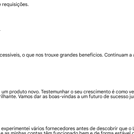
e requisições.
.
cessíveis, o que nos trouxe grandes benefícios. Continuam a
 um produto novo. Testemunhar o seu crescimento é como ve
rilhante. Vamos dar as boas-vindas a um futuro de sucesso ju
 e experimentei vários fornecedores antes de descobrir que o
 e as minhas contas têm funcionado bem e de forma estável 