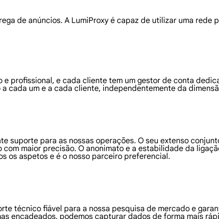
rega de anúncios. A LumiProxy é capaz de utilizar uma rede 
o e profissional, e cada cliente tem um gestor de conta dedic
o a cada um e a cada cliente, independentemente da dimensão
te suporte para as nossas operações. O seu extenso conjunto
 com maior precisão. O anonimato e a estabilidade da ligaç
os aspetos e é o nosso parceiro preferencial.
orte técnico fiável para a nossa pesquisa de mercado e gara
as encadeados, podemos capturar dados de forma mais rápida