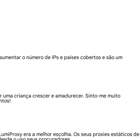
 aumentar o número de IPs e países cobertos e são um
r uma criança crescer e amadurecer. Sinto-me muito
ntos!
 LumiProxy era a melhor escolha. Os seus proxies estáticos de
desde o uso seus procuradores.