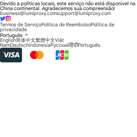
Devido a políticas locais, este serviço não está disponível na
China continental. Agradecemos sua compreensão!
business@lumiproxy.com
support@lumiproxy.com
Termos de Serviço
Política de Reembolso
Política de
privacidade
Português
English
简体中文
繁體中文
Việt
Nam
Deutsch
Indonesia
Русский
हिंदी
Português