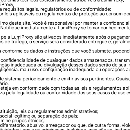
problemas técnicos exclusivamente atribuíveis à LumiProxy;
iProxy;
a requisitos legais, regulatórios ou de conformidade;
or leis aplicáveis ou regulamentos de proteção ao consumidor
imo deste site. Você é responsável por manter a confidencia
. Notifique imediatamente a LumiProxy se tomar conheciment
s pela LumiProxy são ativados imediatamente após o pagamen
s de tráfego, o serviço será considerado entregue e, geralme
s conforme os dados e instruções que você submete, podendo 
 e confidencialidade de quaisquer dados armazenados, transm
ção inadequada ou divulgação desses dados serão de sua in
ligência, mau uso, configuração inadequada ou operações au
de sistema periodicamente e emitir avisos pertinentes. Quai
rio.
esteja em conformidade com todas as leis e regulamentos apl
iza pela legalidade ou conformidade dos seus casos de uso e
tituição, leis ou regulamentos administrativos;
social legítimo ou separação do país;
rimine grupos étnicos;
te, difamatório, abusivo, ameaçador ou que, de outra forma, vi