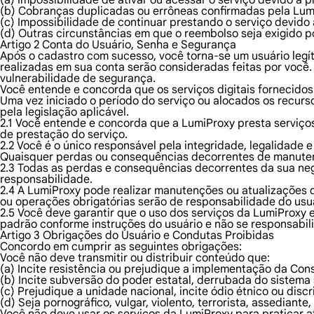
(a) Impossibilidade de ativar ou acessar o serviço devido a 
(b) Cobranças duplicadas ou errôneas confirmadas pela Lum
(c) Impossibilidade de continuar prestando o serviço devido 
(d) Outras circunstâncias em que o reembolso seja exigido p
Artigo 2 Conta do Usuário, Senha e Segurança
Após o cadastro com sucesso, você torna-se um usuário legít
realizadas em sua conta serão consideradas feitas por você
vulnerabilidade de segurança.
Você entende e concorda que os serviços digitais fornecido
Uma vez iniciado o período do serviço ou alocados os recurso
pela legislação aplicável.
2.1 Você entende e concorda que a LumiProxy presta serviço
de prestação do serviço.
2.2 Você é o único responsável pela integridade, legalidade
Quaisquer perdas ou consequências decorrentes de manuten
2.3 Todas as perdas e consequências decorrentes da sua neg
responsabilidade.
2.4 A LumiProxy pode realizar manutenções ou atualizações 
ou operações obrigatórias serão de responsabilidade do usuá
2.5 Você deve garantir que o uso dos serviços da LumiProxy 
padrão conforme instruções do usuário e não se responsabil
Artigo 3 Obrigações do Usuário e Condutas Proibidas
Concordo em cumprir as seguintes obrigações:
Você não deve transmitir ou distribuir conteúdo que:
(a) Incite resistência ou prejudique a implementação da Cons
(b) Incite subversão do poder estatal, derrubada do sistema 
(c) Prejudique a unidade nacional, incite ódio étnico ou disc
(d) Seja pornográfico, vulgar, violento, terrorista, assedian