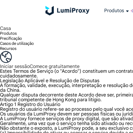
Produtos
Proxies residenciais
Aproveite mais de 90 milhões de IPs reais em mais de 195 locais, em qualquer cidade do mundo e em 50 estados dos EUA.
Largura de banda e simultaneidade ilimitadas, utilização de tráfego ilimitada, sem custos adicionais
Os proxies residenciais estáticos exclusivos (ISP) oferecem uma velocidade e fiabilidade incomparáveis.
Apenas fornecemos e testamos o proxy de data center mais rápido do mundo, 100% de anonimato e 100% de disponibilidade de IP.
O plano ISP de longa ação da Lumi suporta até 12 horas de tempo estável e o crescimento estável do negócio é super rápido
Faturação de tráfego, suporte do protocolo HTTP/Socks5. Faturação de tráfego,
Proxy ilimitado estável e de alta velocidade, suporte multi-simultaneidade
A potência combinada do centro de dados e do IP residencial
Sucesso da campanha através de tecnologia de publicidade avançada
Insights detalhados para decisões de negócio informadas
Otimize para ter sucesso nas classificações dos motores de pesquisa
Adicionado mais de 5.000.000 IPS dos EUA
Dados para IA
Siga os nossos guias passo a passo
Tem dúvidas? Percorra a lista de perguntas frequentes e obtenha respostas 
Procura soluções premium ada
Casa
Produtos
Precificação
Casos de utilização
Recursos
Iniciar sessão
Comece gratuitamente
Estes Termos de Serviço (o "Acordo") constituem um contrato 
cuidadosamente.
Legislação Aplicável e Resolução de Disputas
A formação, validade, execução, interpretação e resolução d
da China.
Qualquer disputa decorrente deste Acordo deve ser, primeir
tribunal competente de Hong Kong para litígio.
Artigo 1 Registro do Usuário
Registro do usuário refere-se ao processo pelo qual você ac
Os usuários da LumiProxy devem ser pessoas físicas ou juríd
A LumiProxy fornece serviços de proxy digital, que são at
Geralmente, uma vez que o serviço tenha sido ativado ou re
Não obstante o exposto, a LumiProxy pode, a seu exclusivo cr