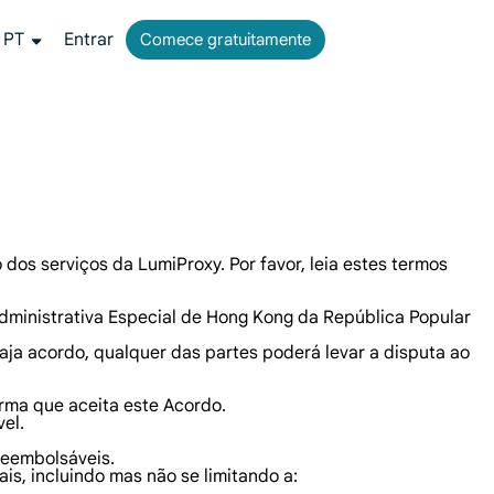
PT
Entrar
Comece gratuitamente
ais.
a all-in-one para coleta de dados da web.
 tempo real do Google, Bing e outros.
ídeos e metadados em escala, integrando perfeitamente com plataformas de nuvem e OSS.
dos serviços da LumiProxy. Por favor, leia estes termos
Administrativa Especial de Hong Kong da República Popular
ja acordo, qualquer das partes poderá levar a disputa ao
irma que aceita este Acordo.
el.
reembolsáveis.
is, incluindo mas não se limitando a: