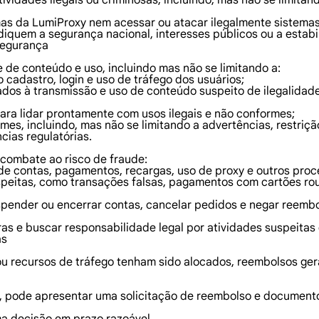
ividades ilegais ou criminosas, incluindo, mas não se limita
mas da LumiProxy nem acessar ou atacar ilegalmente sistema
diquem a segurança nacional, interesses públicos ou a estabil
Segurança
 de conteúdo e uso, incluindo mas não se limitando a:
cadastro, login e uso de tráfego dos usuários;
dos à transmissão e uso de conteúdo suspeito de ilegalidade, 
ra lidar prontamente com usos ilegais e não conformes;
mes, incluindo, mas não se limitando a advertências, restriçã
cias regulatórias.
ombate ao risco de fraude:
e contas, pagamentos, recargas, uso de proxy e outros proc
suspeitas, como transações falsas, pagamentos com cartões r
 suspender ou encerrar contas, cancelar pedidos e negar ree
ras e buscar responsabilidade legal por atividades suspeitas 
as
 ou recursos de tráfego tenham sido alocados, reembolsos ge
, pode apresentar uma solicitação de reembolso e documento