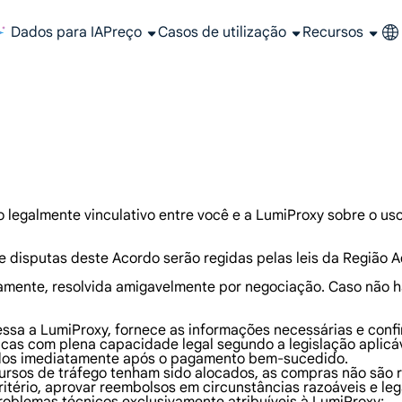
Dados para IA
Preço
Casos de utilização
Recursos
 para configurar e integrar o seu proxy
instantaneamente!
ptadas especialmente às suas necessidades?
Plataforma de coleta de dados web all-in-one que cobre todas as etapas do web scraping.
Obtenha resultados precisos e em tempo real do Google, Bing e outros.
Extraia vídeos e metadados em escala, integrando perfeitamente com plataformas de nuvem e OSS.
Aceda a dados valiosos de comércio eletrónico utilizando proxies.
Obtenha as informações mais recentes do mercado bolsista em grande escala.
Proxy de longa duração, proxy residencial que não muda de IP automaticamente
Utilizar IP de data center estável, rápido e poderoso em todo o mundo
Programa de Afiliados Junte-se ao programa de alianças LumiProxy e ganhe até 10% de comissão.
Leia os artigos mais recentes sobre o mundo do web scraping, proxies e muito m
Gerencie, integre e automatize seus serviços de proxy com facilidade.
Plataform
Obtenha resultados precisos e em
Extraia v
legalmente vinculativo entre você e a LumiProxy sobre o uso 
e disputas deste Acordo serão regidas pelas leis da Região 
amente, resolvida amigavelmente por negociação. Caso não ha
essa a LumiProxy, fornece as informações necessárias e conf
icas com plena capacidade legal segundo a legislação aplicáv
ivados imediatamente após o pagamento bem-sucedido.
cursos de tráfego tenham sido alocados, as compras não são 
itério, aprovar reembolsos em circunstâncias razoáveis e lega