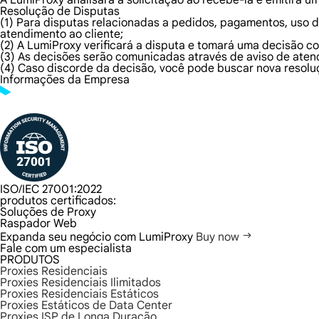
A LumiProxy analisará a solicitação ao recebê-la e emitirá u
Resolução de Disputas
(1) Para disputas relacionadas a pedidos, pagamentos, uso d
atendimento ao cliente;
(2) A LumiProxy verificará a disputa e tomará uma decisão 
(3) As decisões serão comunicadas através de aviso de atend
(4) Caso discorde da decisão, você pode buscar nova resoluç
Informações da Empresa
ISO/IEC 27001:2022
produtos certificados:
Soluções de Proxy
Raspador Web
Expanda seu negócio com LumiProxy
Buy now
Fale com um especialista
PRODUTOS
Proxies Residenciais
Proxies Residenciais Ilimitados
Proxies Residenciais Estáticos
Proxies Estáticos de Data Center
Proxies ISP de Longa Duração