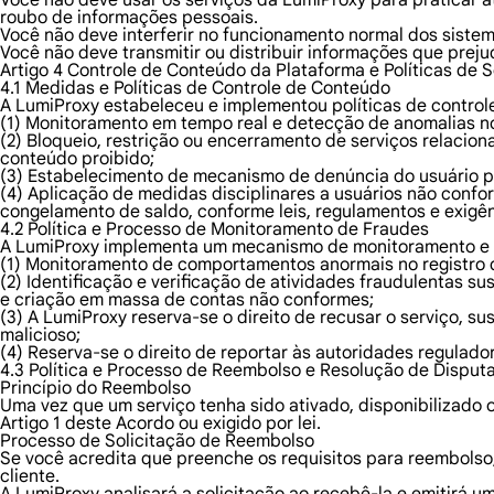
Você não deve usar os serviços da LumiProxy para praticar at
roubo de informações pessoais.
Você não deve interferir no funcionamento normal dos siste
Você não deve transmitir ou distribuir informações que preju
Artigo 4 Controle de Conteúdo da Plataforma e Políticas de 
4.1 Medidas e Políticas de Controle de Conteúdo
A LumiProxy estabeleceu e implementou políticas de controle
(1) Monitoramento em tempo real e detecção de anomalias no 
(2) Bloqueio, restrição ou encerramento de serviços relaciona
conteúdo proibido;
(3) Estabelecimento de mecanismo de denúncia do usuário pa
(4) Aplicação de medidas disciplinares a usuários não confor
congelamento de saldo, conforme leis, regulamentos e exigên
4.2 Política e Processo de Monitoramento de Fraudes
A LumiProxy implementa um mecanismo de monitoramento e c
(1) Monitoramento de comportamentos anormais no registro d
(2) Identificação e verificação de atividades fraudulentas 
e criação em massa de contas não conformes;
(3) A LumiProxy reserva-se o direito de recusar o serviço,
malicioso;
(4) Reserva-se o direito de reportar às autoridades regulado
4.3 Política e Processo de Reembolso e Resolução de Disput
Princípio do Reembolso
Uma vez que um serviço tenha sido ativado, disponibilizado
Artigo 1 deste Acordo ou exigido por lei.
Processo de Solicitação de Reembolso
Se você acredita que preenche os requisitos para reembolso
cliente.