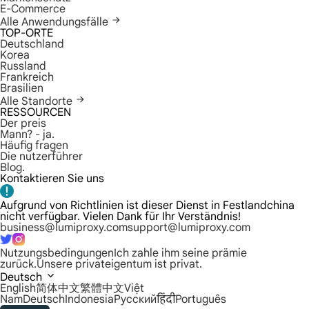
E-Commerce
Alle Anwendungsfälle
TOP-ORTE
Deutschland
Korea
Russland
Frankreich
Brasilien
Alle Standorte
RESSOURCEN
Der preis
Mann? - ja.
Häufig fragen
Die nutzerführer
Blog.
Kontaktieren Sie uns
Aufgrund von Richtlinien ist dieser Dienst in Festlandchina
nicht verfügbar. Vielen Dank für Ihr Verständnis!
business@lumiproxy.com
support@lumiproxy.com
Nutzungsbedingungen
Ich zahle ihm seine prämie
zurück.
Unsere privateigentum ist privat.
Deutsch
English
简体中文
繁體中文
Việt
Nam
Deutsch
Indonesia
Русский
हिंदी
Português