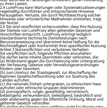
oder autorisierte Handlungen entstehen, gehen vollständig
zu Ihren Lasten.
2.4 LumiProxy kann Wartungen oder Systemaktualisierungen
regelmäßig durchführen und entsprechende Hinweise
herausgeben. Verluste, die durch Nichtbeachtung solcher
Hinweise oder erforderlicher Maßnahmen entstehen, trägt
der Nutzer.
2.5 Sie sind verpflichtet sicherzustellen, dass Ihre Nutzung
der Dienste von LumiProxy allen geltenden Gesetzen und
Vorschriften entspricht. LumiProxy erbringt lediglich
standardisierte technische Dienstleistungen nach
Benutzeranweisung und übernimmt keine Haftung für die
Rechtmäßigkeit oder Konformität Ihrer spezifischen Nutzung.
Artikel 3 Nutzerpflichten und verbotenes Verhalten
Sie verpflichten sich, folgende Pflichten einzuhalten:
Sie dürfen keine Inhalte übermitteln oder verbreiten, die:
(a) Widerstand gegen die Durchsetzung oder Untergrabung
der Verfassung, Gesetze oder Verwaltungsverordnungen
fördern oder bewirken;
(b) zum Umsturz der Staatsgewalt, zur Abschaffung der
legitimen Gesellschaftsordnung oder zur Spaltung des
Landes aufrufen;
(c) die nationale Einheit untergraben, zu ethnischem Hass
aufrufen oder ethnische Gruppen diskriminieren;
(d) pornografisch, vulgär, gewalttätig, terroristisch,
belästigend, verleumderisch, beleidigend, bedrohlich sind
oder anderweitig gegen die öffentliche Ordnung, Moral und
geltende Gesetze verstoßen.