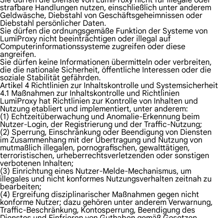
Sie dürfen die Dienste von LumiProxy nicht für illegale oder
strafbare Handlungen nutzen, einschließlich unter anderem
Geldwäsche, Diebstahl von Geschäftsgeheimnissen oder
Diebstahl persönlicher Daten.
Sie dürfen die ordnungsgemäße Funktion der Systeme von
LumiProxy nicht beeinträchtigen oder illegal auf
Computerinformationssysteme zugreifen oder diese
angreifen.
Sie dürfen keine Informationen übermitteln oder verbreiten,
die die nationale Sicherheit, öffentliche Interessen oder die
soziale Stabilität gefährden.
Artikel 4 Richtlinien zur Inhaltskontrolle und Systemsicherheit
4.1 Maßnahmen zur Inhaltskontrolle und Richtlinien
LumiProxy hat Richtlinien zur Kontrolle von Inhalten und
Nutzung etabliert und implementiert, unter anderem:
(1) Echtzeitüberwachung und Anomalie-Erkennung beim
Nutzer-Login, der Registrierung und der Traffic-Nutzung;
(2) Sperrung, Einschränkung oder Beendigung von Diensten
im Zusammenhang mit der Übertragung und Nutzung von
mutmaßlich illegalen, pornografischen, gewalttätigen,
terroristischen, urheberrechtsverletzenden oder sonstigen
verbotenen Inhalten;
(3) Einrichtung eines Nutzer-Melde-Mechanismus, um
illegales und nicht konformes Nutzungsverhalten zeitnah zu
bearbeiten;
(4) Ergreifung disziplinarischer Maßnahmen gegen nicht
konforme Nutzer; dazu gehören unter anderem Verwarnung,
Traffic-Beschränkung, Kontosperrung, Beendigung des