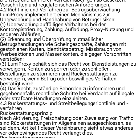
Dienstes und Einfrieren von Guthaben gemäß Gesetzen,
Vorschriften und regulatorischen Anforderungen.
4.2 Richtlinie und Verfahren zur Betrugsüberwachung
LumiProxy implementiert einen Mechanismus zur
Überwachung und Handhabung von Betrugsrisiken:
(1) Überwachung auffälligen Verhaltens bei der
Kontoregistrierung, Zahlung, Aufladung, Proxy-Nutzung und
anderen Abläufen;
(2) Erkennung und Überprüfung mutmaßlicher
Betrugshandlungen wie Scheingeschäfte, Zahlungen mit
gestohlenen Karten, Identitätsbetrug, Missbrauch von
Werbeaktionen und Massenkonten, die gegen Vorschriften
verstoßen;
(3) LumiProxy behält sich das Recht vor, Dienstleistungen zu
verweigern, Konten zu sperren oder zu schließen,
Bestellungen zu stornieren und Rückerstattungen zu
verweigern, wenn Betrug oder böswilliges Verhalten
bestätigt wird;
(4) Das Recht, zuständige Behörden zu informieren und
gegebenenfalls rechtliche Schritte bei Verdacht auf illegale
oder strafbare Handlungen einzuleiten.
4.3 Rückerstattungs- und Streitbeilegungsrichtlinie und -
verfahren
Rückerstattungsprinzip
Nach Aktivierung, Freischaltung oder Zuweisung von Traffic
sind Rückerstattungen im Allgemeinen ausgeschlossen, es
sei denn, Artikel 1 dieser Vereinbarung sieht etwas anderes
vor oder zwingendes Recht verlangt dies.