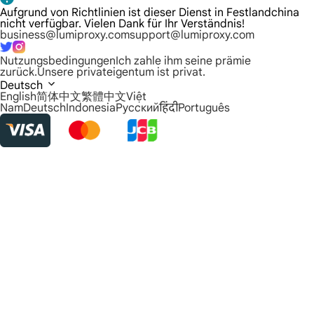
Aufgrund von Richtlinien ist dieser Dienst in Festlandchina
nicht verfügbar. Vielen Dank für Ihr Verständnis!
business@lumiproxy.com
support@lumiproxy.com
Nutzungsbedingungen
Ich zahle ihm seine prämie
zurück.
Unsere privateigentum ist privat.
Deutsch
English
简体中文
繁體中文
Việt
Nam
Deutsch
Indonesia
Русский
हिंदी
Português