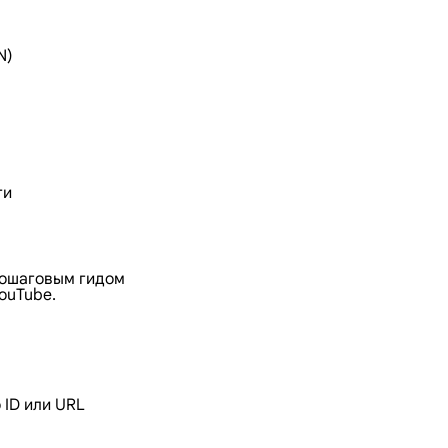
N)
ти
пошаговым гидом
ouTube.
 ID или URL