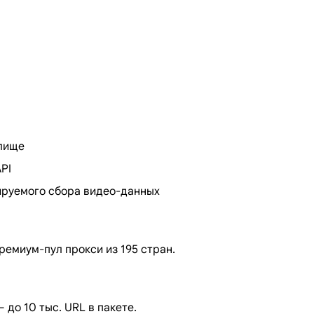
илище
PI
ируемого сбора видео-данных
ремиум-пул прокси из 195 стран.
до 10 тыс. URL в пакете.