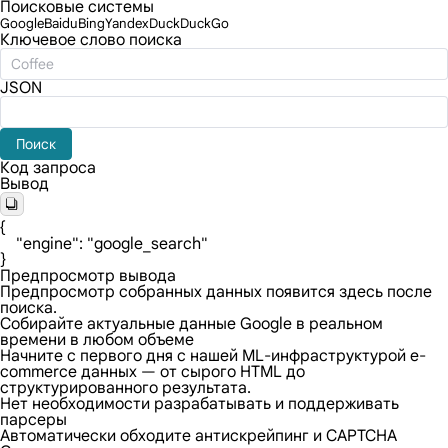
Поисковые системы
Google
Baidu
Bing
Yandex
DuckDuckGo
Ключевое слово поиска
JSON
Поиск
Код запроса
Вывод
{

    "engine": "google_search"

}
Предпросмотр вывода
Предпросмотр собранных данных появится здесь после
поиска.
Собирайте актуальные данные Google в реальном
времени в любом объеме
Начните с первого дня с нашей ML-инфраструктурой e-
commerce данных — от сырого HTML до
структурированного результата.
Нет необходимости разрабатывать и поддерживать
парсеры
Автоматически обходите антискрейпинг и CAPTCHA