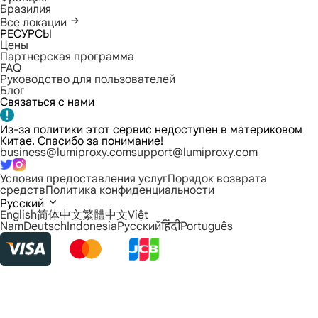
Бразилия
Все локации
РЕСУРСЫ
Цены
Партнерская программа
FAQ
Руководство для пользователей
Блог
Связаться с нами
Из-за политики этот сервис недоступен в материковом
Китае. Спасибо за понимание!
business@lumiproxy.com
support@lumiproxy.com
Условия предоставления услуг
Порядок возврата
средств
Политика конфиденциальности
Русский
English
简体中文
繁體中文
Việt
Nam
Deutsch
Indonesia
Русский
हिंदी
Português