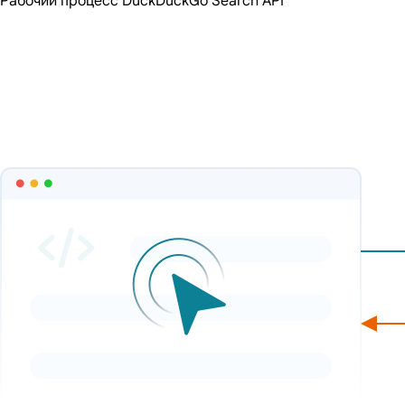
Рабочий процесс DuckDuckGo Search API