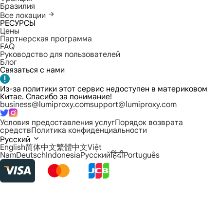
Бразилия
Все локации
РЕСУРСЫ
Цены
Партнерская программа
FAQ
Руководство для пользователей
Блог
Связаться с нами
Из-за политики этот сервис недоступен в материковом
Китае. Спасибо за понимание!
business@lumiproxy.com
support@lumiproxy.com
Условия предоставления услуг
Порядок возврата
средств
Политика конфиденциальности
Русский
English
简体中文
繁體中文
Việt
Nam
Deutsch
Indonesia
Русский
हिंदी
Português