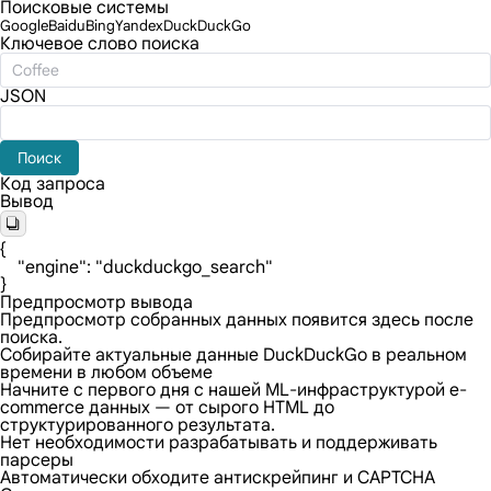
Поисковые системы
Google
Baidu
Bing
Yandex
DuckDuckGo
Ключевое слово поиска
JSON
Поиск
Код запроса
Вывод
{

    "engine": "duckduckgo_search"

}
Предпросмотр вывода
Предпросмотр собранных данных появится здесь после
поиска.
Собирайте актуальные данные DuckDuckGo в реальном
времени в любом объеме
Начните с первого дня с нашей ML-инфраструктурой e-
commerce данных — от сырого HTML до
структурированного результата.
Нет необходимости разрабатывать и поддерживать
парсеры
Автоматически обходите антискрейпинг и CAPTCHA