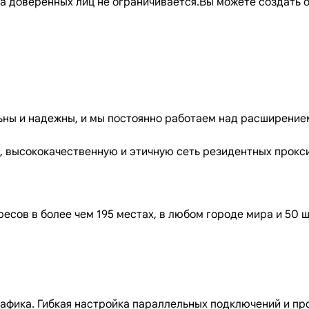
ва доверенных лиц не ограничивается.Вы можете создать
ьны и надежны, и мы постоянно работаем над расширением
 высококачественную и этичную сеть резидентных прокси
есов в более чем 195 местах, в любом городе мира и 50 
трафика. Гибкая настройка параллельных подключений и п