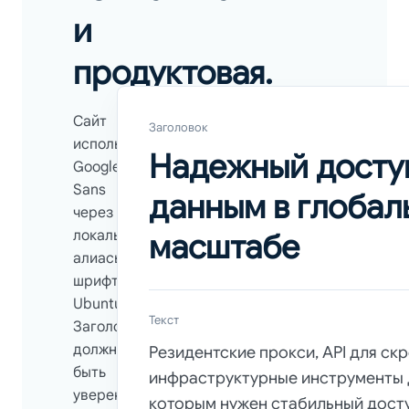
и
продуктовая.
Сайт
Заголовок
использует
Надежный досту
Google
Sans
данным в глобал
через
масштабе
локальные
алиасы
шрифта
Ubuntu.
Текст
Заголовки
должны
Резидентские прокси, API для скр
быть
инфраструктурные инструменты 
уверенными,
которым нужен стабильный досту