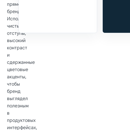
прямой
бренд.
Используйте
чистые
отступы,
высокий
контраст
и
сдержанные
цветовые
акценты,
чтобы
бренд
выглядел
полезным
в
продуктовых
интерфейсах,