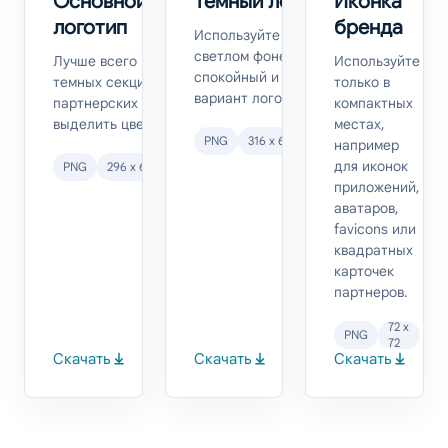
Основной цветной
Темный логотип
Иконка
логотип
бренда
Используйте на белом или очень
светлом фоне, когда нужен
Лучше всего подходит для
Используйте
спокойный и контрастный
темных секций, презентаций и
только в
вариант логотипа.
партнерских страниц, где нужно
компактных
выделить цветной знак LumiProxy.
местах,
PNG
316 x 68
например
для иконок
PNG
296 x 64
приложений,
аватаров,
favicons или
квадратных
карточек
партнеров.
72 x
PNG
72
Скачать
Скачать
Скачать