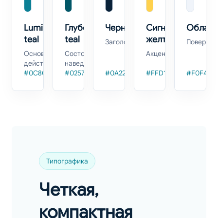
Lumi
Глубокий
Чернила
Сигнальный
Облак
teal
teal
желтый
Заголовки
Поверхно
Основные
Состояния
Акценты
действия
наведения
#0C8095
#025767
#0A2239
#FFD14D
#F0F4FA
Типографика
Четкая,
компактная