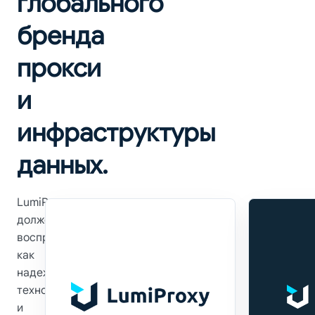
глобального
бренда
прокси
и
инфраструктуры
данных.
LumiProxy
должен
восприниматься
как
надежный,
технологичный
и