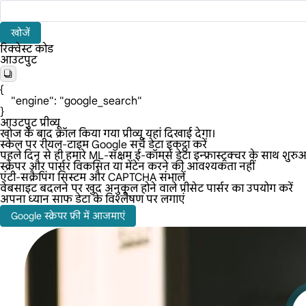
खोजें
रिक्वेस्ट कोड
आउटपुट
{

    "engine": "google_search"

}
आउटपुट प्रीव्यू
खोज के बाद क्रॉल किया गया प्रीव्यू यहां दिखाई देगा।
स्केल पर रीयल-टाइम Google सर्च डेटा इकट्ठा करें
पहले दिन से ही हमारे ML-सक्षम ई-कॉमर्स डेटा इन्फ्रास्ट्रक्चर के साथ 
स्क्रेपर और पार्सर विकसित या मेंटेन करने की आवश्यकता नहीं
एंटी-सक्रैपिंग सिस्टम और CAPTCHA संभालें
वेबसाइट बदलने पर खुद अनुकूल होने वाले प्रीसेट पार्सर का उपयोग करें
अपना ध्यान साफ डेटा के विश्लेषण पर लगाएं
Google स्क्रेपर फ्री में आजमाएं