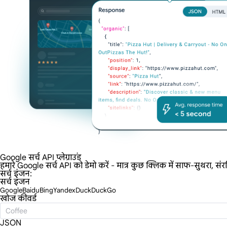
Google सर्च API प्लेग्राउंड
हमारे Google सर्च API को डेमो करें - मात्र कुछ क्लिक में साफ-सुथरा, संर
सर्च इंजन:
सर्च इंजन
Google
Baidu
Bing
Yandex
DuckDuckGo
खोज कीवर्ड
JSON