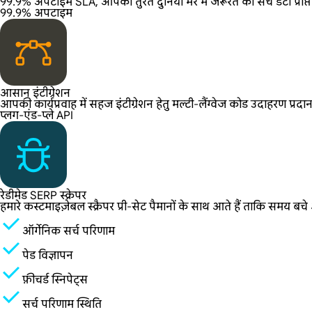
99.9% अपटाइम SLA, आपको तुरंत दुनिया भर में जरूरत का सर्च डेटा प्राप्त
99.9% अपटाइम
आसान इंटीग्रेशन
आपकी कार्यप्रवाह में सहज इंटीग्रेशन हेतु मल्टी-लैंग्वेज कोड उदाहरण प्रदा
प्लग-एंड-प्ले API
रेडीमेड SERP स्क्रेपर
हमारे कस्टमाइज़ेबल स्क्रैपर प्री-सेट पैमानों के साथ आते हैं ताकि समय बचे औ
ऑर्गेनिक सर्च परिणाम
पेड विज्ञापन
फ़ीचर्ड स्निपेट्स
सर्च परिणाम स्थिति