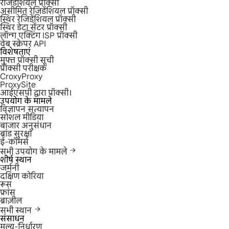
रेजिडेंशियल प्रॉक्सी
असीमित रेजिडेंशियल प्रॉक्सी
स्थिर रेजिडेंशियल प्रॉक्सी
स्थिर डेटा सेंटर प्रॉक्सी
लॉन्ग एक्टिंग ISP प्रॉक्सी
वेब स्क्रेपर API
विशेषताएं
मुफ्त प्रॉक्सी सूची
प्रॉक्सी परीक्षक
CroxyProxy
ProxySite
आईएसपी द्वारा प्रॉक्सी।
उपयोग के मामले
विज्ञापन सत्यापन
सोशल मीडिया
बाजार अनुसंधान
ब्रांड सुरक्षा
ई-कॉमर्स
सभी उपयोग के मामले
शीर्ष स्थान
जर्मनी
दक्षिण कोरिया
रूस
फ्रांस
ब्राज़ील
सभी स्थान
संसाधन
मूल्य-निर्धारण