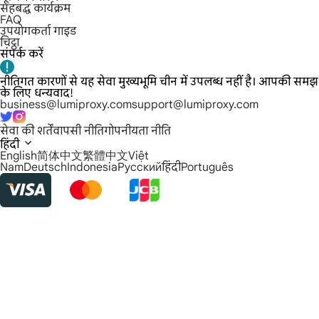
सहबद्ध कार्यक्रम
FAQ
उपयोगकर्ता गाइड
चिट्ठा
संपर्क करें
नीतिगत कारणों से यह सेवा मुख्यभूमि चीन में उपलब्ध नहीं है। आपकी समझ
के लिए धन्यवाद!
business@lumiproxy.com
support@lumiproxy.com
सेवा की शर्तें
वापसी नीति
गोपनीयता नीति
हिंदी
English
简体中文
繁體中文
Việt
Nam
Deutsch
Indonesia
Русский
हिंदी
Português