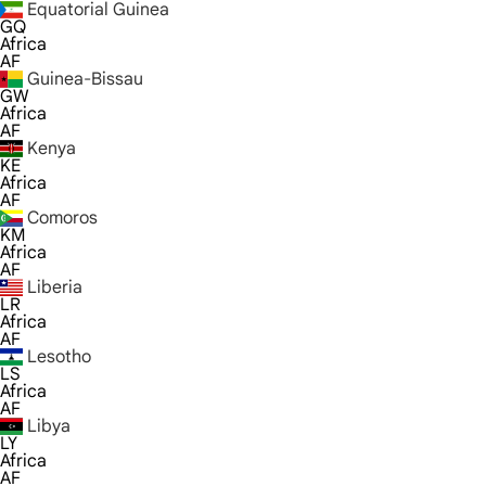
Equatorial Guinea
GQ
Africa
AF
Guinea-Bissau
GW
Africa
AF
Kenya
KE
Africa
AF
Comoros
KM
Africa
AF
Liberia
LR
Africa
AF
Lesotho
LS
Africa
AF
Libya
LY
Africa
AF