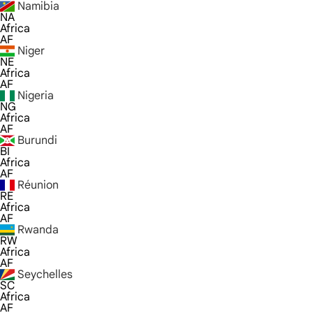
Namibia
NA
Africa
AF
Niger
NE
Africa
AF
Nigeria
NG
Africa
AF
Burundi
BI
Africa
AF
Réunion
RE
Africa
AF
Rwanda
RW
Africa
AF
Seychelles
SC
Africa
AF