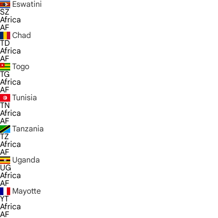
Eswatini
SZ
Africa
AF
Chad
TD
Africa
AF
Togo
TG
Africa
AF
Tunisia
TN
Africa
AF
Tanzania
TZ
Africa
AF
Uganda
UG
Africa
AF
Mayotte
YT
Africa
AF