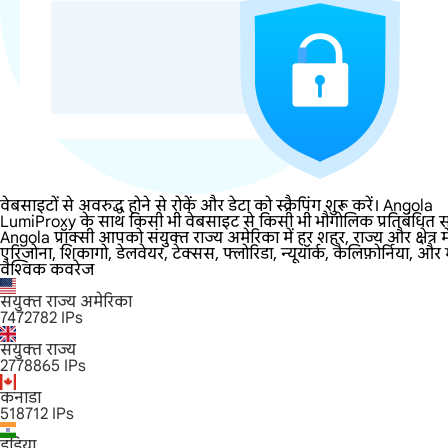
वेबसाइटों से अवरुद्ध होने से रोकें और डेटा को स्क्रैपिंग शुरू करें। Angola
LumiProxy के साथ किसी भी वेबसाइट से किसी भी भौगोलिक प्रतिबंधित सामग
Angola प्रॉक्सी आपको संयुक्त राज्य अमेरिका में हर शहर, राज्य और क्षे
एरिजोना, शिकागो, डेलवेयर, टेक्सस, फ्लोरिडा, न्यूयॉर्क, कैलिफ़ोर्निया, और
वैश्विक कवरेज
संयुक्त राज्य अमेरिका
7472782
IPs
संयुक्त राज्य
2778865
IPs
कनाडा
518712
IPs
इंडिया