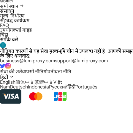
ब्राज़ील
सभी स्थान
संसाधन
मूल्य-निर्धारण
सहबद्ध कार्यक्रम
FAQ
उपयोगकर्ता गाइड
चिट्ठा
संपर्क करें
नीतिगत कारणों से यह सेवा मुख्यभूमि चीन में उपलब्ध नहीं है। आपकी समझ
के लिए धन्यवाद!
business@lumiproxy.com
support@lumiproxy.com
सेवा की शर्तें
वापसी नीति
गोपनीयता नीति
हिंदी
English
简体中文
繁體中文
Việt
Nam
Deutsch
Indonesia
Русский
हिंदी
Português