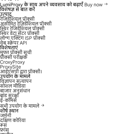
LumiProxy के साथ अपने व्यवसाय को बढ़ाएँ
Buy now
विशेषज्ञ से बात करें
उत्पाद
रेजिडेंशियल प्रॉक्सी
असीमित रेजिडेंशियल प्रॉक्सी
स्थिर रेजिडेंशियल प्रॉक्सी
स्थिर डेटा सेंटर प्रॉक्सी
लॉन्ग एक्टिंग ISP प्रॉक्सी
वेब स्क्रेपर API
विशेषताएं
मुफ्त प्रॉक्सी सूची
प्रॉक्सी परीक्षक
CroxyProxy
ProxySite
आईएसपी द्वारा प्रॉक्सी।
उपयोग के मामले
विज्ञापन सत्यापन
सोशल मीडिया
बाजार अनुसंधान
ब्रांड सुरक्षा
ई-कॉमर्स
सभी उपयोग के मामले
शीर्ष स्थान
जर्मनी
दक्षिण कोरिया
रूस
फ्रांस