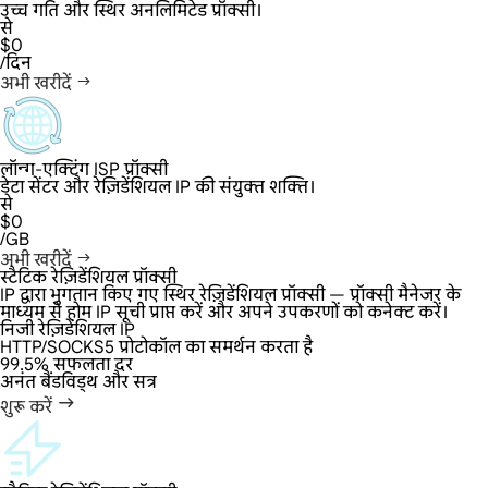
उच्च गति और स्थिर अनलिमिटेड प्रॉक्सी।
से
$0
/दिन
अभी खरीदें
लॉन्ग-एक्टिंग ISP प्रॉक्सी
डेटा सेंटर और रेज़िडेंशियल IP की संयुक्त शक्ति।
से
$0
/GB
अभी खरीदें
स्टैटिक रेज़िडेंशियल प्रॉक्सी
IP द्वारा भुगतान किए गए स्थिर रेज़िडेंशियल प्रॉक्सी — प्रॉक्सी मैनेजर के
माध्यम से होम IP सूची प्राप्त करें और अपने उपकरणों को कनेक्ट करें।
निजी रेज़िडेंशियल IP
HTTP/SOCKS5 प्रोटोकॉल का समर्थन करता है
99.5% सफलता दर
अनंत बैंडविड्थ और सत्र
शुरू करें