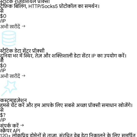
स्टैटिक रेज़िडेंशियल प्रॉक्सी
ट्रैफ़िक बिलिंग, HTTP/Socks5 प्रोटोकॉल का समर्थन।
से
$0
/IP
अभी खरीदें
स्टैटिक डेटा सेंटर प्रॉक्सी
दुनिया भर में स्थिर, तेज़ और शक्तिशाली डेटा सेंटर IP का उपयोग करें।
से
$0
/IP
अभी खरीदें
कस्टमाइज़ेशन
हमसे चैट करें और हम आपके लिए सबसे अच्छा प्रॉक्सी समाधान खोजेंगे।
से
$?
/IP
संपर्क करें
स्क्रैपर API
120+ लोकप्रिय डोमेनों से ताज़ा, संरचित वेब डेटा निकालने के लिए समर्पित