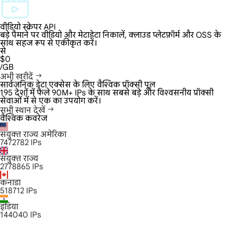
वीडियो स्क्रेपर API
बड़े पैमाने पर वीडियो और मेटाडेटा निकालें, क्लाउड प्लेटफ़ॉर्म और OSS के
साथ सहज रूप से एकीकृत करें।
से
$0
/GB
अभी खरीदें
सार्वजनिक डेटा एक्सेस के लिए वैश्विक प्रॉक्सी पूल
195 देशों में फैले 90M+ IPs के साथ सबसे बड़े और विश्वसनीय प्रॉक्सी
सेवाओं में से एक का उपयोग करें।
सभी स्थान देखें
वैश्विक कवरेज
संयुक्त राज्य अमेरिका
7472782
IPs
संयुक्त राज्य
2778865
IPs
कनाडा
518712
IPs
इंडिया
144040
IPs