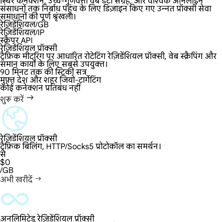
स्थिर कनेक्शन, उच्च-गुणवत्ता वेब डेटा संग्रह, और वैश्विक ऑनलाइन
संसाधनों तक निर्बाध पहुंच के लिए डिज़ाइन किए गए उन्नत प्रॉक्सी सेवा
समाधानों की पूर्ण श्रृंखला।
रेज़िडेंशियल/GB
रेज़िडेंशियल/IP
स्क्रैपर API
रेज़िडेंशियल प्रॉक्सी
ट्रैफ़िक मीटरिंग पर आधारित रोटेटिंग रेज़िडेंशियल प्रॉक्सी, वेब स्क्रैपिंग और
समान कार्यों के लिए सबसे उपयुक्त।
90 मिनट तक की स्टिकी सत्र
मुफ़्त देश और शहर जियो-टार्गेटिंग
कोई कनेक्शन प्रतिबंध नहीं
शुरू करें
रेज़िडेंशियल प्रॉक्सी
ट्रैफ़िक बिलिंग, HTTP/Socks5 प्रोटोकॉल का समर्थन।
से
$0
/GB
अभी खरीदें
अनलिमिटेड रेज़िडेंशियल प्रॉक्सी