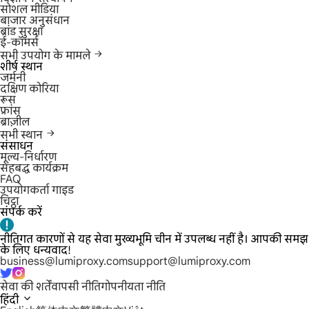
सोशल मीडिया
बाजार अनुसंधान
ब्रांड सुरक्षा
ई-कॉमर्स
सभी उपयोग के मामले
शीर्ष स्थान
जर्मनी
दक्षिण कोरिया
रूस
फ्रांस
ब्राज़ील
सभी स्थान
संसाधन
मूल्य-निर्धारण
सहबद्ध कार्यक्रम
FAQ
उपयोगकर्ता गाइड
चिट्ठा
संपर्क करें
नीतिगत कारणों से यह सेवा मुख्यभूमि चीन में उपलब्ध नहीं है। आपकी समझ
के लिए धन्यवाद!
business@lumiproxy.com
support@lumiproxy.com
सेवा की शर्तें
वापसी नीति
गोपनीयता नीति
हिंदी