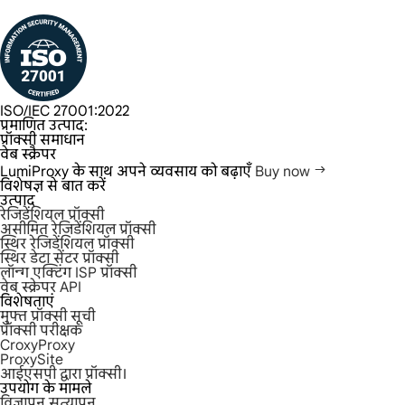
ISO/IEC 27001:2022
प्रमाणित उत्पाद:
प्रॉक्सी समाधान
वेब स्क्रैपर
LumiProxy के साथ अपने व्यवसाय को बढ़ाएँ
Buy now
विशेषज्ञ से बात करें
उत्पाद
रेजिडेंशियल प्रॉक्सी
असीमित रेजिडेंशियल प्रॉक्सी
स्थिर रेजिडेंशियल प्रॉक्सी
स्थिर डेटा सेंटर प्रॉक्सी
लॉन्ग एक्टिंग ISP प्रॉक्सी
वेब स्क्रेपर API
विशेषताएं
मुफ्त प्रॉक्सी सूची
प्रॉक्सी परीक्षक
CroxyProxy
ProxySite
आईएसपी द्वारा प्रॉक्सी।
उपयोग के मामले
विज्ञापन सत्यापन