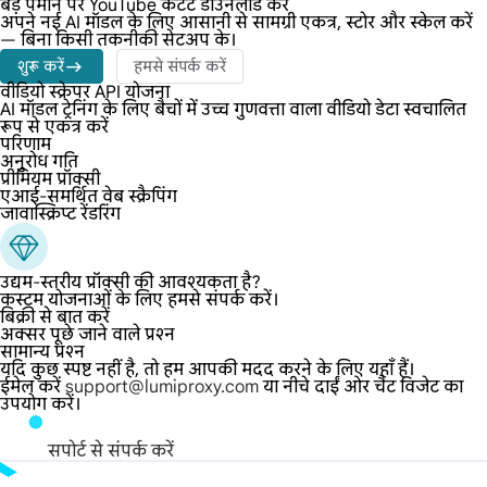
बड़े पैमाने पर YouTube कंटेंट डाउनलोड करें
अपने नई AI मॉडल के लिए आसानी से सामग्री एकत्र, स्टोर और स्केल करें
— बिना किसी तकनीकी सेटअप के।
शुरू करें
हमसे संपर्क करें
वीडियो स्क्रेपर API योजना
AI मॉडल ट्रेनिंग के लिए बैचों में उच्च गुणवत्ता वाला वीडियो डेटा स्वचालित
रूप से एकत्र करें
परिणाम
अनुरोध गति
प्रीमियम प्रॉक्सी
एआई-समर्थित वेब स्क्रैपिंग
जावास्क्रिप्ट रेंडरिंग
उद्यम-स्तरीय प्रॉक्सी की आवश्यकता है?
कस्टम योजनाओं के लिए हमसे संपर्क करें।
बिक्री से बात करें
अक्सर पूछे जाने वाले प्रश्न
सामान्य प्रश्न
यदि कुछ स्पष्ट नहीं है, तो हम आपकी मदद करने के लिए यहाँ हैं।
ईमेल करें
support@lumiproxy.com
या नीचे दाईं ओर चैट विजेट का
उपयोग करें।
सपोर्ट से संपर्क करें