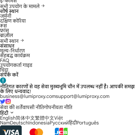
ई-कॉमर्स
सभी उपयोग के मामले
शीर्ष स्थान
जर्मनी
दक्षिण कोरिया
रूस
फ्रांस
ब्राज़ील
सभी स्थान
संसाधन
मूल्य-निर्धारण
सहबद्ध कार्यक्रम
FAQ
उपयोगकर्ता गाइड
चिट्ठा
संपर्क करें
नीतिगत कारणों से यह सेवा मुख्यभूमि चीन में उपलब्ध नहीं है। आपकी समझ
के लिए धन्यवाद!
business@lumiproxy.com
support@lumiproxy.com
सेवा की शर्तें
वापसी नीति
गोपनीयता नीति
हिंदी
English
简体中文
繁體中文
Việt
Nam
Deutsch
Indonesia
Русский
हिंदी
Português