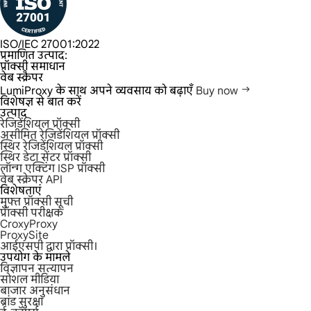
ISO/IEC 27001:2022
प्रमाणित उत्पाद:
प्रॉक्सी समाधान
वेब स्क्रैपर
LumiProxy के साथ अपने व्यवसाय को बढ़ाएँ
Buy now
विशेषज्ञ से बात करें
उत्पाद
रेजिडेंशियल प्रॉक्सी
असीमित रेजिडेंशियल प्रॉक्सी
स्थिर रेजिडेंशियल प्रॉक्सी
स्थिर डेटा सेंटर प्रॉक्सी
लॉन्ग एक्टिंग ISP प्रॉक्सी
वेब स्क्रेपर API
विशेषताएं
मुफ्त प्रॉक्सी सूची
प्रॉक्सी परीक्षक
CroxyProxy
ProxySite
आईएसपी द्वारा प्रॉक्सी।
उपयोग के मामले
विज्ञापन सत्यापन
सोशल मीडिया
बाजार अनुसंधान
ब्रांड सुरक्षा