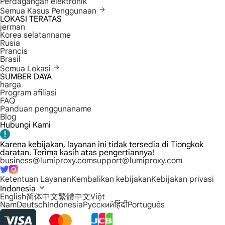
Perdagangan elektronik
Semua Kasus Penggunaan
LOKASI TERATAS
jerman
Korea selatanname
Rusia
Prancis
Brasil
Semua Lokasi
SUMBER DAYA
harga
Program afiliasi
FAQ
Panduan penggunaname
Blog
Hubungi Kami
Karena kebijakan, layanan ini tidak tersedia di Tiongkok
daratan. Terima kasih atas pengertiannya!
business@lumiproxy.com
support@lumiproxy.com
Ketentuan Layanan
Kembalikan kebijakan
Kebijakan privasi
Indonesia
English
简体中文
繁體中文
Việt
Nam
Deutsch
Indonesia
Русский
हिंदी
Português