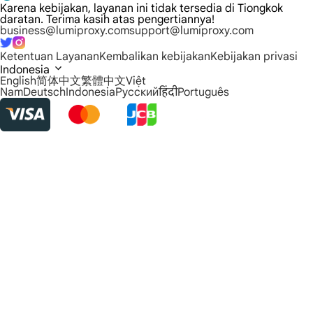
Karena kebijakan, layanan ini tidak tersedia di Tiongkok
daratan. Terima kasih atas pengertiannya!
business@lumiproxy.com
support@lumiproxy.com
Ketentuan Layanan
Kembalikan kebijakan
Kebijakan privasi
Indonesia
English
简体中文
繁體中文
Việt
Nam
Deutsch
Indonesia
Русский
हिंदी
Português