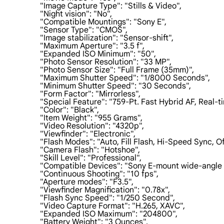
                    "Image Capture Type": "Stills & Video",

                    "Night vision": "No",

                    "Compatible Mountings": "Sony E",

                    "Sensor Type": "CMOS",

                    "Image stabilization": "Sensor-shift",

                    "Maximum Aperture": "3.5 f",

                    "Expanded ISO Minimum": "50",

                    "Photo Sensor Resolution": "33 MP",

                    "Photo Sensor Size": "Full Frame (35mm)",

                    "Maximum Shutter Speed": "1/8000 Seconds",

                    "Minimum Shutter Speed": "30 Seconds",

                    "Form Factor": "Mirrorless",

                    "Special Feature": "759-Pt. Fast Hybrid AF, R
                    "Color": "Black",

                    "Item Weight": "955 Grams",

                    "Video Resolution": "4320p",

                    "Viewfinder": "Electronic",

                    "Flash Modes": "Auto, Fill Flash, Hi-Speed Syn
                    "Camera Flash": "Hotshoe",

                    "Skill Level": "Professional",

                    "Compatible Devices": "Sony E-mount wide-angle 
                    "Continuous Shooting": "10 fps",

                    "Aperture modes": "F3.5",

                    "Viewfinder Magnification": "0.78x",

                    "Flash Sync Speed": "1/250 Second",

                    "Video Capture Format": "H.265, XAVC",

                    "Expanded ISO Maximum": "204800",

                    "Battery Weight": "3 Ounces",
