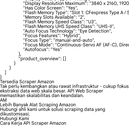
                    "Display Resolution Maximum": "3840 x 2160, 192
                    "Has Color Screen": "Yes",

                    "Flash Memory Type": "Slot 1: CFexpress Type 
                    "Memory Slots Available": "2",

                    "Flash Memory Speed Class": "U3",

                    "Flash Memory UHS Speed Class": "UHS-II",

                    "Auto Focus Technology": "Eye Detection",

                    "Focus Features": "Hybrid",

                    "Focus Type": "manual-and-auto",

                    "Focus Mode": "Continuous-Servo AF (AF-C), 
                    "Autofocus": "Yes"

                },

                "product_overview": []

            }

        }

    ]

}
Tersedia Scraper Amazon
Tak perlu kembangkan atau rawat infrastruktur - cukup fokus
ekstraksi data web skala besar. API Web Scraper
memastikan skalabilitas dan keandalan.
AM
Lebih Banyak Alat Scraping Amazon
Hubungi ahli kami untuk solusi scraping data yang
dikustomisasi.
Hubungi Kami
Cara Kerja API Scraper Amazon