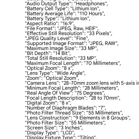
                    "Audio Output Type": "Headphones",

                    "Battery Cell Type": "Lithium Ion",

                    "Battery Average Life": "110 Hours",

                    "Battery Type": "Lithium Ion",

                    "Aspect Ratio": "16:9",

                    "File Format": "JPEG, Raw, HEIF",

                    "Effective Still Resolution": "33 Pixels",

                    "JPEG Quality Level": "Fine",

                    "Supported Image Format": "JPEG, RAW",

                    "Maximum Image Size": "33 MP",

                    "Bit Depth": "14 Bit",

                    "Total Still Resolution": "33 MP",

                    "Maximum Focal Length": "70 Millimeters",

                    "Optical Zoom": "8 x",

                    "Lens Type": "Wide Angle",

                    "Zoom": "Optical Zoom",

                    "Camera Lens": "28-70mm zoom lens with 5-axis i
                    "Minimum Focal Length": "28 Millimeters",

                    "Real Angle Of View": "75 Degrees",

                    "Focal Length Description": "28 to 70mm",

                    "Digital Zoom": "8 x",

                    "Number of Diaphragm Blades": "7",

                    "Photo Filter Thread Size": "55 Millimeters",

                    "Lens Construction": "9 Elements in 8 Groups",

                    "Photo Filter Size": "55 Millimeters",

                    "Screen Size": "3 Inches",

                    "Display Type": "LCD",

                    "Display Fixture Type": "Tilting",
