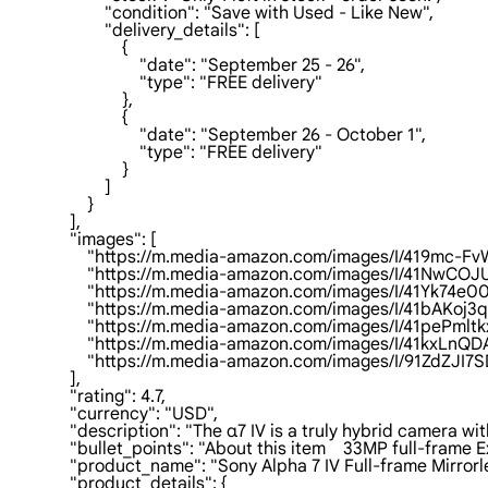
                        "condition": "Save with Used - Like New",

                        "delivery_details": [

                            {

                                "date": "September 25 - 26",

                                "type": "FREE delivery"

                            },

                            {

                                "date": "September 26 - October 1",

                                "type": "FREE delivery"

                            }

                        ]

                    }

                ],

                "images": [

                    "https://m.media-amazon.com/images/I/419mc-
                    "https://m.media-amazon.com/images/I/41NwC
                    "https://m.media-amazon.com/images/I/41Yk74e
                    "https://m.media-amazon.com/images/I/41bAKoj
                    "https://m.media-amazon.com/images/I/41pePml
                    "https://m.media-amazon.com/images/I/41kxLn
                    "https://m.media-amazon.com/images/I/91Zd
                ],

                "rating": 4.7,

                "currency": "USD",

                "description": "The α7 IV is a truly hybrid came
                "bullet_points": "About this item    33MP full-
                "product_name": "Sony Alpha 7 IV Full-frame Mi
                "product_details": {
