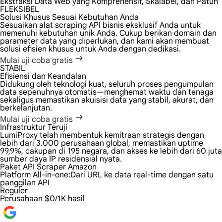
Ekstraksi Data Web yang Komprehensif, Skalabel, dan Patuh
FLEKSIBEL
Solusi Khusus Sesuai Kebutuhan Anda
Sesuaikan alat scraping API bisnis eksklusif Anda untuk
memenuhi kebutuhan unik Anda. Cukup berikan domain dan
parameter data yang diperlukan, dan kami akan membuat
solusi efisien khusus untuk Anda dengan dedikasi.
Mulai uji coba gratis
STABIL
Efisiensi dan Keandalan
Didukung oleh teknologi kuat, seluruh proses pengumpulan
data sepenuhnya otomatis—menghemat waktu dan tenaga
sekaligus memastikan akuisisi data yang stabil, akurat, dan
berkelanjutan.
Mulai uji coba gratis
Infrastruktur Teruji
LumiProxy telah membentuk kemitraan strategis dengan
lebih dari 3.000 perusahaan global, memastikan uptime
99,9%, cakupan di 195 negara, dan akses ke lebih dari 60 juta
sumber daya IP residensial nyata.
Paket API Scraper Amazon
Platform All-in-one:
Dari URL ke data real-time dengan satu
panggilan API
Reguler
Perusahaan
$0/1K hasil