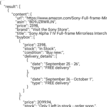
{

    "result": [

        {

            "content": {

                "url": "https://www.amazon.com/Sony-
                "asin": "B09JZRWRJN",

                "price": 2398,

                "brand": "Visit the Sony Store",

                "title": "Sony Alpha 7 IV Full-frame Mirrorless 
                "buybox": [

                    {

                        "price": 2398,

                        "stock": "In Stock",

                        "condition": "Buy new:",

                        "delivery_details": [

                            {

                                "date": "September 25 - 26",

                                "type": "FREE delivery"

                            },

                            {

                                "date": "September 26 - October 1",

                                "type": "FREE delivery"

                            }

                        ]

                    },

                    {

                        "price": 2099.94,

                        "stock": "Only 1 left in stock - order soon.",
