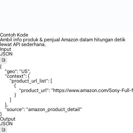
Contoh Kode
Ambil info produk & penjual Amazon dalam hitungan detik
lewat API sederhana.
Input
JSON
{

    "geo": "US",

    "context": {

        "product_url_list": [

            {

                "product_url": "https://www.amazon.c
            }

        ]

    },

    "source": "amazon_product_detail"

}
Output
JSON