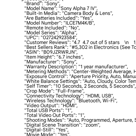
                    "Brand": "Sony",

                    "Model Name": "Sony Alpha 7 IV",

                    "Built-In Media": "Camera Body & Lens",

                    "Are Batteries Included": "Yes",

                    "Model Number": "ILCE7M4K/B",

                    "Remote Included": "No",

                    "Model Series": "Alpha",

                    "UPC": "027242923584",

                    "Customer Reviews": "4.7  4.7 out of 5 stars    \n   
                    "Best Sellers Rank": "#5,302 in Electronics (Se
                    "ASIN": "B09JZRWRJN",

                    "Item Height": "6.7 inches",

                    "Manufacturer": "Sony",

                    "Warranty Description": "1 year manufacturer",

                    "Metering Methods": "Center-Weighted Average, 
                    "Exposure Control": "Aperture Priority, Auto, Man
                    "White Balance Settings": "Auto, Cloudy, Col
                    "Self Timer": "10 Seconds, 2 Seconds, 5 Seconds",

                    "Crop Mode": "Full-Frame",

                    "Connectivity Technology": "HDMI, USB",

                    "Wireless Technology": "Bluetooth, Wi-Fi",

                    "Video Output": "HDMI",

                    "Total USB Ports": "1",

                    "Total Video Out Ports": "1",

                    "Shooting Modes": "Auto, Programmed, Aperture
                    "Digital Scene Transition": "zoom",

                    "Digital-Still": "Yes",

                    "Movie Mode": "Yes",
