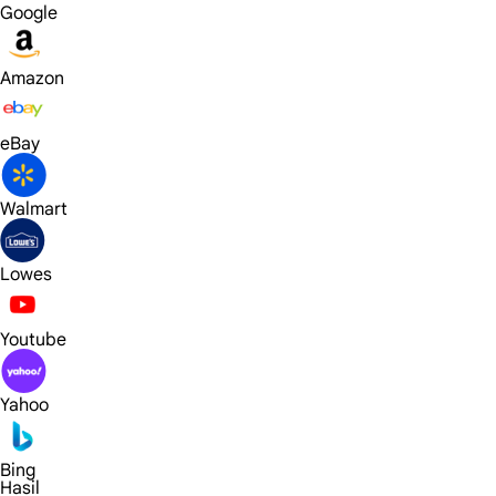
Google
Amazon
eBay
Walmart
Lowes
Youtube
Yahoo
Bing
Hasil