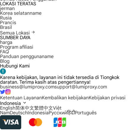
LOKASI TERATAS
jerman
Korea selatanname
Rusia
Prancis
Brasil
Semua Lokasi
SUMBER DAYA
harga
Program afiliasi
FAQ
Panduan penggunaname
Blog
Hubungi Kami
Karena kebijakan, layanan ini tidak tersedia di Tiongkok
daratan. Terima kasih atas pengertiannya!
business@lumiproxy.com
support@lumiproxy.com
Ketentuan Layanan
Kembalikan kebijakan
Kebijakan privasi
Indonesia
English
简体中文
繁體中文
Việt
Nam
Deutsch
Indonesia
Русский
हिंदी
Português