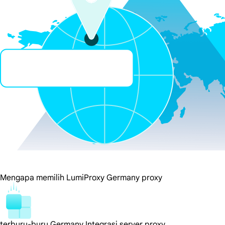
Mengapa memilih LumiProxy Germany proxy
terburu-buru Germany Integrasi server proxy