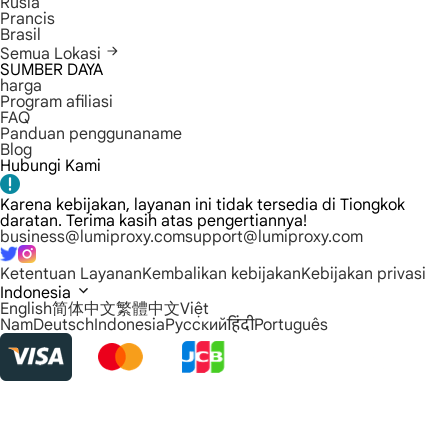
Rusia
Prancis
Brasil
Semua Lokasi
SUMBER DAYA
harga
Program afiliasi
FAQ
Panduan penggunaname
Blog
Hubungi Kami
Karena kebijakan, layanan ini tidak tersedia di Tiongkok
daratan. Terima kasih atas pengertiannya!
business@lumiproxy.com
support@lumiproxy.com
Ketentuan Layanan
Kembalikan kebijakan
Kebijakan privasi
Indonesia
English
简体中文
繁體中文
Việt
Nam
Deutsch
Indonesia
Русский
हिंदी
Português