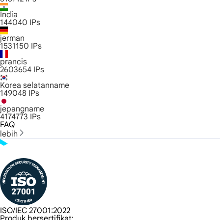
India
144040
IPs
jerman
1531150
IPs
prancis
2603654
IPs
Korea selatanname
149048
IPs
jepangname
4174773
IPs
FAQ
lebih
ISO/IEC 27001:2022
Produk bersertifikat: