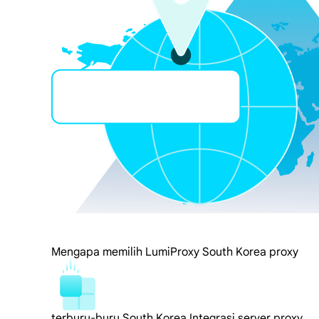
Mengapa memilih LumiProxy South Korea proxy
terburu-buru South Korea Integrasi server proxy