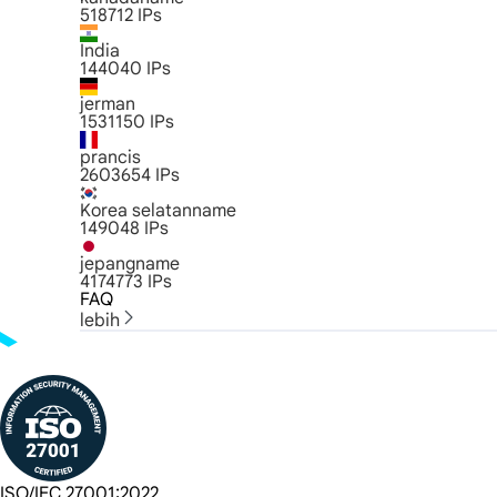
518712
IPs
India
144040
IPs
jerman
1531150
IPs
prancis
2603654
IPs
Korea selatanname
149048
IPs
jepangname
4174773
IPs
FAQ
lebih
ISO/IEC 27001:2022