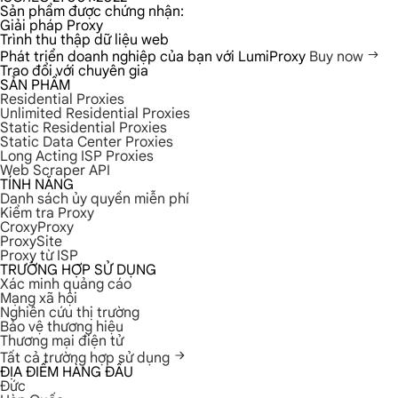
Sản phẩm được chứng nhận:
Giải pháp Proxy
Trình thu thập dữ liệu web
Phát triển doanh nghiệp của bạn với LumiProxy
Buy now
Trao đổi với chuyên gia
SẢN PHẨM
Residential Proxies
Unlimited Residential Proxies
Static Residential Proxies
Static Data Center Proxies
Long Acting ISP Proxies
Web Scraper API
TÍNH NĂNG
Danh sách ủy quyền miễn phí
Kiểm tra Proxy
CroxyProxy
ProxySite
Proxy từ ISP
TRƯỜNG HỢP SỬ DỤNG
Xác minh quảng cáo
Mạng xã hội
Nghiên cứu thị trường
Bảo vệ thương hiệu
Thương mại điện tử
Tất cả trường hợp sử dụng
ĐỊA ĐIỂM HÀNG ĐẦU
Đức