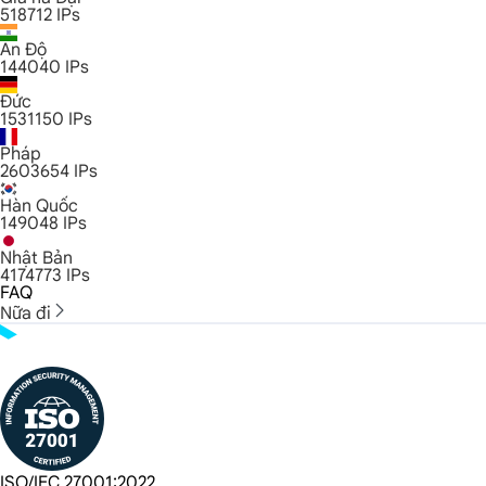
518712
IPs
Ấn Độ
144040
IPs
Đức
1531150
IPs
Pháp
2603654
IPs
Hàn Quốc
149048
IPs
Nhật Bản
4174773
IPs
FAQ
Nữa đi
ISO/IEC 27001:2022