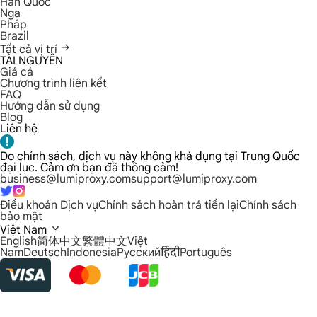
Hàn Quốc
Nga
Pháp
Brazil
Tất cả vị trí
TÀI NGUYÊN
Giá cả
Chương trình liên kết
FAQ
Hướng dẫn sử dụng
Blog
Liên hệ
Do chính sách, dịch vụ này không khả dụng tại Trung Quốc
đại lục. Cảm ơn bạn đã thông cảm!
business@lumiproxy.com
support@lumiproxy.com
Điều khoản Dịch vụ
Chính sách hoàn trả tiền lại
Chính sách
bảo mật
Việt Nam
English
简体中文
繁體中文
Việt
Nam
Deutsch
Indonesia
Русский
हिंदी
Português