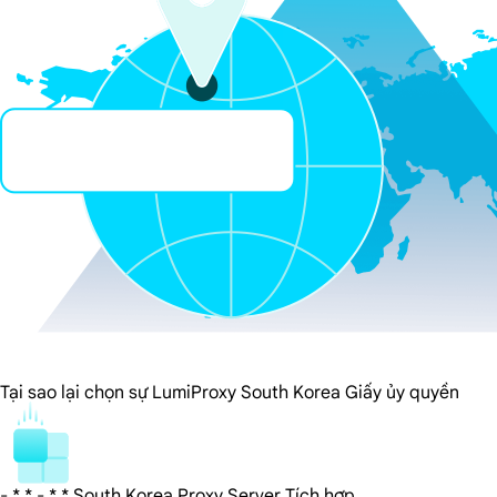
Tại sao lại chọn sự LumiProxy South Korea Giấy ủy quyền
- * * - * * South Korea Proxy Server Tích hợp