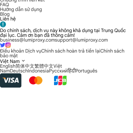
Chương trình liên kết
FAQ
Hướng dẫn sử dụng
Blog
Liên hệ
Do chính sách, dịch vụ này không khả dụng tại Trung Quốc
đại lục. Cảm ơn bạn đã thông cảm!
business@lumiproxy.com
support@lumiproxy.com
Điều khoản Dịch vụ
Chính sách hoàn trả tiền lại
Chính sách
bảo mật
Việt Nam
English
简体中文
繁體中文
Việt
Nam
Deutsch
Indonesia
Русский
हिंदी
Português