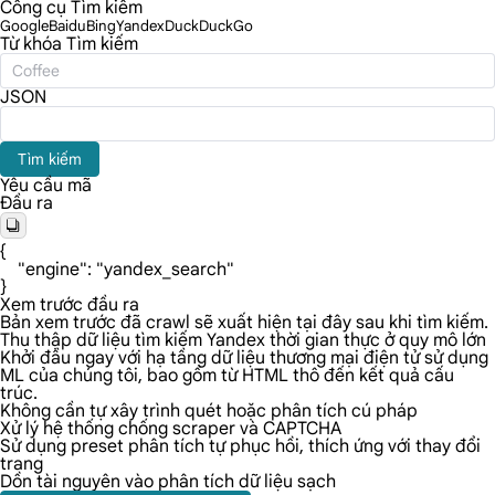
Công cụ Tìm kiếm
Google
Baidu
Bing
Yandex
DuckDuckGo
Từ khóa Tìm kiếm
JSON
Tìm kiếm
Yêu cầu mã
Đầu ra
{

    "engine": "yandex_search"

}
Xem trước đầu ra
Bản xem trước đã crawl sẽ xuất hiện tại đây sau khi tìm kiếm.
Thu thập dữ liệu tìm kiếm Yandex thời gian thực ở quy mô lớn
Khởi đầu ngay với hạ tầng dữ liệu thương mại điện tử sử dụng
ML của chúng tôi, bao gồm từ HTML thô đến kết quả cấu
trúc.
Không cần tự xây trình quét hoặc phân tích cú pháp
Xử lý hệ thống chống scraper và CAPTCHA
Sử dụng preset phân tích tự phục hồi, thích ứng với thay đổi
trang
Dồn tài nguyên vào phân tích dữ liệu sạch