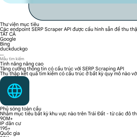
Thư viện mục tiêu
Các endpoint SERP Scraper API được cấu hình sẵn để thu thập d
TẤT CẢ
Google
Bing
duckduckgo
...
Tính năng nâng cao
Tăng cường thông tin có cấu trúc với SERP Scraping API
Thu thập kết quả tìm kiếm có cấu trúc ở bất kỳ quy mô nào với 
Phủ sóng toàn cầu
Nhắm mục tiêu bất kỳ khu vực nào trên Trái Đất - từ các đô th
90M+
IP dân cư
195+
Quốc gia