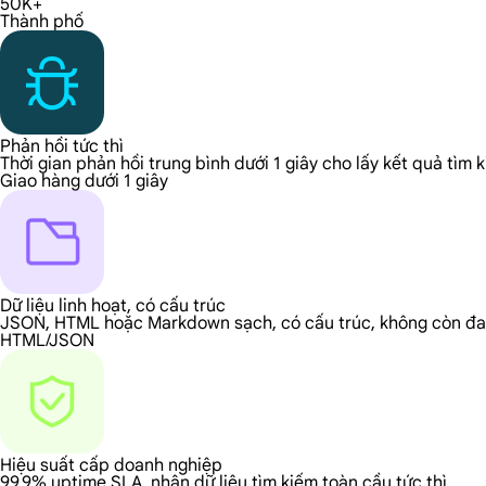
50K+
Thành phố
Phản hồi tức thì
Thời gian phản hồi trung bình dưới 1 giây cho lấy kết quả tìm k
Giao hàng dưới 1 giây
Dữ liệu linh hoạt, có cấu trúc
JSON, HTML hoặc Markdown sạch, có cấu trúc, không còn đa
HTML/JSON
Hiệu suất cấp doanh nghiệp
99,9% uptime SLA, nhận dữ liệu tìm kiếm toàn cầu tức thì.