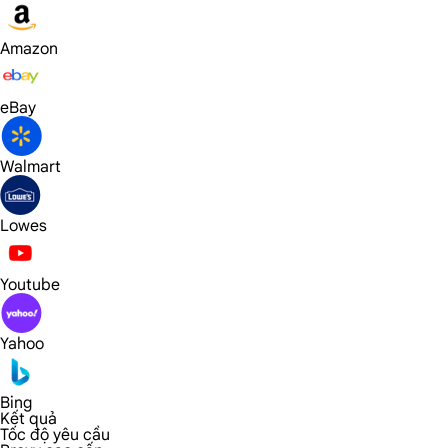
Amazon
eBay
Walmart
Lowes
Youtube
Yahoo
Bing
Kết quả
Tốc độ yêu cầu