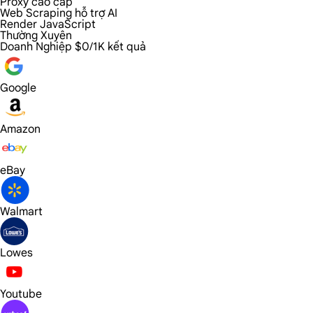
Proxy cao cấp
Web Scraping hỗ trợ AI
Render JavaScript
Thường Xuyên
Doanh Nghiệp
$0/1K kết quả
Google
Amazon
eBay
Walmart
Lowes
Youtube