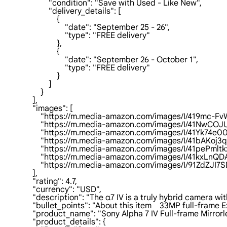
                        "condition": "Save with Used - Like New",

                        "delivery_details": [

                            {

                                "date": "September 25 - 26",

                                "type": "FREE delivery"

                            },

                            {

                                "date": "September 26 - October 1",

                                "type": "FREE delivery"

                            }

                        ]

                    }

                ],

                "images": [

                    "https://m.media-amazon.com/images/I/419mc-
                    "https://m.media-amazon.com/images/I/41NwC
                    "https://m.media-amazon.com/images/I/41Yk74e
                    "https://m.media-amazon.com/images/I/41bAKoj
                    "https://m.media-amazon.com/images/I/41pePml
                    "https://m.media-amazon.com/images/I/41kxLn
                    "https://m.media-amazon.com/images/I/91Zd
                ],

                "rating": 4.7,

                "currency": "USD",

                "description": "The α7 IV is a truly hybrid came
                "bullet_points": "About this item    33MP full-
                "product_name": "Sony Alpha 7 IV Full-frame Mi
                "product_details": {
