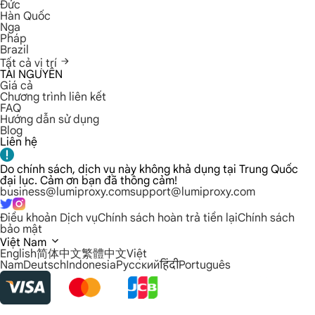
Đức
Hàn Quốc
Nga
Pháp
Brazil
Tất cả vị trí
TÀI NGUYÊN
Giá cả
Chương trình liên kết
FAQ
Hướng dẫn sử dụng
Blog
Liên hệ
Do chính sách, dịch vụ này không khả dụng tại Trung Quốc
đại lục. Cảm ơn bạn đã thông cảm!
business@lumiproxy.com
support@lumiproxy.com
Điều khoản Dịch vụ
Chính sách hoàn trả tiền lại
Chính sách
bảo mật
Việt Nam
English
简体中文
繁體中文
Việt
Nam
Deutsch
Indonesia
Русский
हिंदी
Português