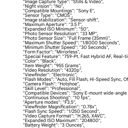
                    "Image Capture Type": "Stills & Video",

                    "Night vision": "No",

                    "Compatible Mountings": "Sony E",

                    "Sensor Type": "CMOS",

                    "Image stabilization": "Sensor-shift",

                    "Maximum Aperture": "3.5 f",

                    "Expanded ISO Minimum": "50",

                    "Photo Sensor Resolution": "33 MP",

                    "Photo Sensor Size": "Full Frame (35mm)",

                    "Maximum Shutter Speed": "1/8000 Seconds",

                    "Minimum Shutter Speed": "30 Seconds",

                    "Form Factor": "Mirrorless",

                    "Special Feature": "759-Pt. Fast Hybrid AF, R
                    "Color": "Black",

                    "Item Weight": "955 Grams",

                    "Video Resolution": "4320p",

                    "Viewfinder": "Electronic",

                    "Flash Modes": "Auto, Fill Flash, Hi-Speed Syn
                    "Camera Flash": "Hotshoe",

                    "Skill Level": "Professional",

                    "Compatible Devices": "Sony E-mount wide-angle 
                    "Continuous Shooting": "10 fps",

                    "Aperture modes": "F3.5",

                    "Viewfinder Magnification": "0.78x",

                    "Flash Sync Speed": "1/250 Second",

                    "Video Capture Format": "H.265, XAVC",

                    "Expanded ISO Maximum": "204800",

                    "Battery Weight": "3 Ounces",
