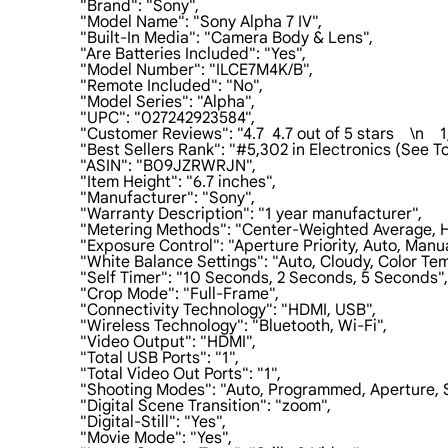
                    "Brand": "Sony",

                    "Model Name": "Sony Alpha 7 IV",

                    "Built-In Media": "Camera Body & Lens",

                    "Are Batteries Included": "Yes",

                    "Model Number": "ILCE7M4K/B",

                    "Remote Included": "No",

                    "Model Series": "Alpha",

                    "UPC": "027242923584",

                    "Customer Reviews": "4.7  4.7 out of 5 stars    \n   
                    "Best Sellers Rank": "#5,302 in Electronics (Se
                    "ASIN": "B09JZRWRJN",

                    "Item Height": "6.7 inches",

                    "Manufacturer": "Sony",

                    "Warranty Description": "1 year manufacturer",

                    "Metering Methods": "Center-Weighted Average, 
                    "Exposure Control": "Aperture Priority, Auto, Man
                    "White Balance Settings": "Auto, Cloudy, Col
                    "Self Timer": "10 Seconds, 2 Seconds, 5 Seconds",

                    "Crop Mode": "Full-Frame",

                    "Connectivity Technology": "HDMI, USB",

                    "Wireless Technology": "Bluetooth, Wi-Fi",

                    "Video Output": "HDMI",

                    "Total USB Ports": "1",

                    "Total Video Out Ports": "1",

                    "Shooting Modes": "Auto, Programmed, Aperture
                    "Digital Scene Transition": "zoom",

                    "Digital-Still": "Yes",

                    "Movie Mode": "Yes",
