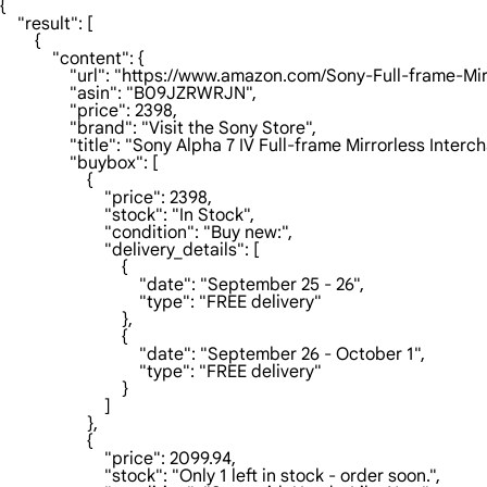
{

    "result": [

        {

            "content": {

                "url": "https://www.amazon.com/Sony-
                "asin": "B09JZRWRJN",

                "price": 2398,

                "brand": "Visit the Sony Store",

                "title": "Sony Alpha 7 IV Full-frame Mirrorless 
                "buybox": [

                    {

                        "price": 2398,

                        "stock": "In Stock",

                        "condition": "Buy new:",

                        "delivery_details": [

                            {

                                "date": "September 25 - 26",

                                "type": "FREE delivery"

                            },

                            {

                                "date": "September 26 - October 1",

                                "type": "FREE delivery"

                            }

                        ]

                    },

                    {

                        "price": 2099.94,

                        "stock": "Only 1 left in stock - order soon.",
