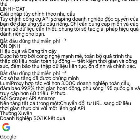
thủ
LINH HOẠT
Giải pháp tùy chỉnh theo nhu cầu
Tùy chỉnh công cụ API scraping doanh nghiệp độc quyền của
bạn để đáp ứng yêu cầu riêng. Chỉ cần cung cấp miền và các
tham số dữ liệu cần thiết, chúng tôi sẽ tạo giải pháp hiệu quả
dành riêng cho bạn.
Bắt đầu dùng thử miễn phí
ỔN ĐỊNH
Hiệu quả và Đáng tin cậy
Được hỗ trợ bởi công nghệ mạnh mẽ, toàn bộ quá trình thu
thập dữ liệu hoàn toàn tự động — tiết kiệm thời gian và công
sức, đảm bảo thu thập dữ liệu liên tục, ổn định và chính xác.
Bắt đầu dùng thử miễn phí
Cơ sở hạ tầng đã được chứng minh
LumiProxy hợp tác với hơn 3.000 doanh nghiệp toàn cầu,
đảm bảo 99,9% thời gian hoạt động, phủ sóng 195 quốc gia và
truy cập hơn 60 triệu IP thực.
Gói Scraper API Amazon
Nền tảng tất cả trong một:
Chuyển đổi từ URL sang dữ liệu
thời gian thực chỉ với một lệnh gọi API
Thường Xuyên
Doanh Nghiệp
$0/1K kết quả
Google