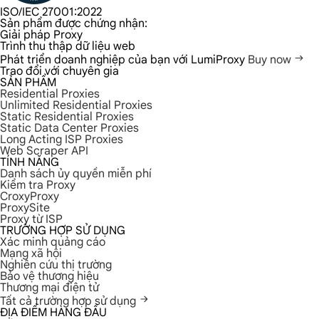
ISO/IEC 27001:2022
Sản phẩm được chứng nhận:
Giải pháp Proxy
Trình thu thập dữ liệu web
Phát triển doanh nghiệp của bạn với LumiProxy
Buy now
Trao đổi với chuyên gia
SẢN PHẨM
Residential Proxies
Unlimited Residential Proxies
Static Residential Proxies
Static Data Center Proxies
Long Acting ISP Proxies
Web Scraper API
TÍNH NĂNG
Danh sách ủy quyền miễn phí
Kiểm tra Proxy
CroxyProxy
ProxySite
Proxy từ ISP
TRƯỜNG HỢP SỬ DỤNG
Xác minh quảng cáo
Mạng xã hội
Nghiên cứu thị trường
Bảo vệ thương hiệu
Thương mại điện tử
Tất cả trường hợp sử dụng
ĐỊA ĐIỂM HÀNG ĐẦU