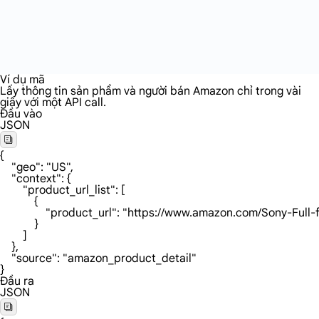
Ví dụ mã
Lấy thông tin sản phẩm và người bán Amazon chỉ trong vài
giây với một API call.
Đầu vào
JSON
{

    "geo": "US",

    "context": {

        "product_url_list": [

            {

                "product_url": "https://www.amazon.c
            }

        ]

    },

    "source": "amazon_product_detail"

}
Đầu ra
JSON