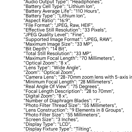
                    "Audio Output Type": "Headphones",

                    "Battery Cell Type": "Lithium Ion",

                    "Battery Average Life": "110 Hours",

                    "Battery Type": "Lithium Ion",

                    "Aspect Ratio": "16:9",

                    "File Format": "JPEG, Raw, HEIF",

                    "Effective Still Resolution": "33 Pixels",

                    "JPEG Quality Level": "Fine",

                    "Supported Image Format": "JPEG, RAW",

                    "Maximum Image Size": "33 MP",

                    "Bit Depth": "14 Bit",

                    "Total Still Resolution": "33 MP",

                    "Maximum Focal Length": "70 Millimeters",

                    "Optical Zoom": "8 x",

                    "Lens Type": "Wide Angle",

                    "Zoom": "Optical Zoom",

                    "Camera Lens": "28-70mm zoom lens with 5-axis i
                    "Minimum Focal Length": "28 Millimeters",

                    "Real Angle Of View": "75 Degrees",

                    "Focal Length Description": "28 to 70mm",

                    "Digital Zoom": "8 x",

                    "Number of Diaphragm Blades": "7",

                    "Photo Filter Thread Size": "55 Millimeters",

                    "Lens Construction": "9 Elements in 8 Groups",

                    "Photo Filter Size": "55 Millimeters",

                    "Screen Size": "3 Inches",

                    "Display Type": "LCD",

                    "Display Fixture Type": "Tilting",
