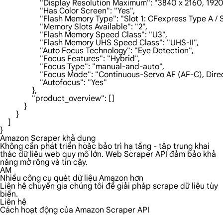
                    "Display Resolution Maximum": "3840 x 2160, 192
                    "Has Color Screen": "Yes",

                    "Flash Memory Type": "Slot 1: CFexpress Type 
                    "Memory Slots Available": "2",

                    "Flash Memory Speed Class": "U3",

                    "Flash Memory UHS Speed Class": "UHS-II",

                    "Auto Focus Technology": "Eye Detection",

                    "Focus Features": "Hybrid",

                    "Focus Type": "manual-and-auto",

                    "Focus Mode": "Continuous-Servo AF (AF-C), 
                    "Autofocus": "Yes"

                },

                "product_overview": []

            }

        }

    ]

}
Amazon Scraper khả dụng
Không cần phát triển hoặc bảo trì hạ tầng - tập trung khai
thác dữ liệu web quy mô lớn. Web Scraper API đảm bảo khả
năng mở rộng và tin cậy.
AM
Nhiều công cụ quét dữ liệu Amazon hơn
Liên hệ chuyên gia chúng tôi để giải pháp scrape dữ liệu tùy
biến.
Liên hệ
Cách hoạt động của Amazon Scraper API