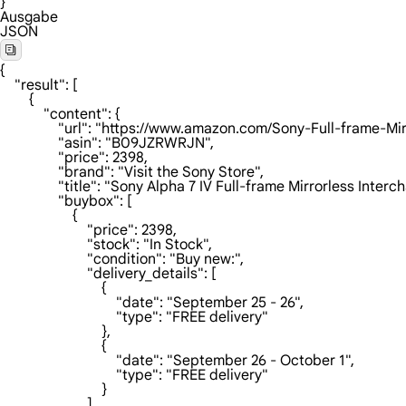
}
Ausgabe
JSON
{

    "result": [

        {

            "content": {

                "url": "https://www.amazon.com/Sony-
                "asin": "B09JZRWRJN",

                "price": 2398,

                "brand": "Visit the Sony Store",

                "title": "Sony Alpha 7 IV Full-frame Mirrorless 
                "buybox": [

                    {

                        "price": 2398,

                        "stock": "In Stock",

                        "condition": "Buy new:",

                        "delivery_details": [

                            {

                                "date": "September 25 - 26",

                                "type": "FREE delivery"

                            },

                            {

                                "date": "September 26 - October 1",

                                "type": "FREE delivery"

                            }

                        ]
