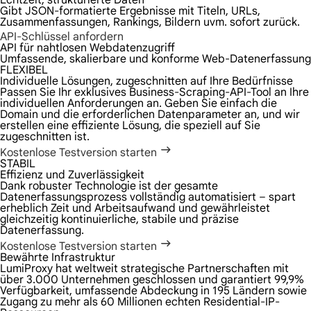
Echtzeit, strukturierte Daten
Gibt JSON-formatierte Ergebnisse mit Titeln, URLs,
Zusammenfassungen, Rankings, Bildern uvm. sofort zurück.
API-Schlüssel anfordern
API für nahtlosen Webdatenzugriff
Umfassende, skalierbare und konforme Web-Datenerfassung
FLEXIBEL
Individuelle Lösungen, zugeschnitten auf Ihre Bedürfnisse
Passen Sie Ihr exklusives Business-Scraping-API-Tool an Ihre
individuellen Anforderungen an. Geben Sie einfach die
Domain und die erforderlichen Datenparameter an, und wir
erstellen eine effiziente Lösung, die speziell auf Sie
zugeschnitten ist.
Kostenlose Testversion starten
STABIL
Effizienz und Zuverlässigkeit
Dank robuster Technologie ist der gesamte
Datenerfassungsprozess vollständig automatisiert – spart
erheblich Zeit und Arbeitsaufwand und gewährleistet
gleichzeitig kontinuierliche, stabile und präzise
Datenerfassung.
Kostenlose Testversion starten
Bewährte Infrastruktur
LumiProxy hat weltweit strategische Partnerschaften mit
über 3.000 Unternehmen geschlossen und garantiert 99,9%
Verfügbarkeit, umfassende Abdeckung in 195 Ländern sowie
Zugang zu mehr als 60 Millionen echten Residential-IP-