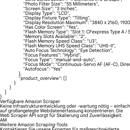
                    "Photo Filter Size": "55 Millimeters",

                    "Screen Size": "3 Inches",

                    "Display Type": "LCD",

                    "Display Fixture Type": "Tilting",

                    "Display Resolution Maximum": "3840 x 2160, 192
                    "Has Color Screen": "Yes",

                    "Flash Memory Type": "Slot 1: CFexpress Type 
                    "Memory Slots Available": "2",

                    "Flash Memory Speed Class": "U3",

                    "Flash Memory UHS Speed Class": "UHS-II",

                    "Auto Focus Technology": "Eye Detection",

                    "Focus Features": "Hybrid",

                    "Focus Type": "manual-and-auto",

                    "Focus Mode": "Continuous-Servo AF (AF-C), 
                    "Autofocus": "Yes"

                },

                "product_overview": []

            }

        }

    ]

}
Verfügbare Amazon Scraper
Keine Infrastrukturentwicklung oder -wartung nötig – einfach
auf großangelegte Webdatenerfassung konzentrieren. Die
Web Scraper API sorgt für Skalierung und Zuverlässigkeit.
AM
Weitere Amazon Scraping-Tools
Kontaktieren Sie unsere Experten für maßgeschneiderte