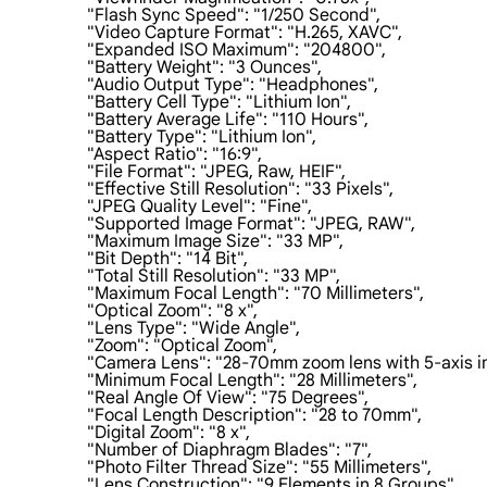
                    "Flash Sync Speed": "1/250 Second",

                    "Video Capture Format": "H.265, XAVC",

                    "Expanded ISO Maximum": "204800",

                    "Battery Weight": "3 Ounces",

                    "Audio Output Type": "Headphones",

                    "Battery Cell Type": "Lithium Ion",

                    "Battery Average Life": "110 Hours",

                    "Battery Type": "Lithium Ion",

                    "Aspect Ratio": "16:9",

                    "File Format": "JPEG, Raw, HEIF",

                    "Effective Still Resolution": "33 Pixels",

                    "JPEG Quality Level": "Fine",

                    "Supported Image Format": "JPEG, RAW",

                    "Maximum Image Size": "33 MP",

                    "Bit Depth": "14 Bit",

                    "Total Still Resolution": "33 MP",

                    "Maximum Focal Length": "70 Millimeters",

                    "Optical Zoom": "8 x",

                    "Lens Type": "Wide Angle",

                    "Zoom": "Optical Zoom",

                    "Camera Lens": "28-70mm zoom lens with 5-axis i
                    "Minimum Focal Length": "28 Millimeters",

                    "Real Angle Of View": "75 Degrees",

                    "Focal Length Description": "28 to 70mm",

                    "Digital Zoom": "8 x",

                    "Number of Diaphragm Blades": "7",

                    "Photo Filter Thread Size": "55 Millimeters",

                    "Lens Construction": "9 Elements in 8 Groups",
