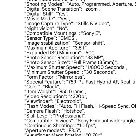
                    "Shooting Modes": "Auto, Programmed, Aperture
                    "Digital Scene Transition": "zoom",

                    "Digital-Still": "Yes",

                    "Movie Mode": "Yes",

                    "Image Capture Type": "Stills & Video",

                    "Night vision": "No",

                    "Compatible Mountings": "Sony E",

                    "Sensor Type": "CMOS",

                    "Image stabilization": "Sensor-shift",

                    "Maximum Aperture": "3.5 f",

                    "Expanded ISO Minimum": "50",

                    "Photo Sensor Resolution": "33 MP",

                    "Photo Sensor Size": "Full Frame (35mm)",

                    "Maximum Shutter Speed": "1/8000 Seconds",

                    "Minimum Shutter Speed": "30 Seconds",

                    "Form Factor": "Mirrorless",

                    "Special Feature": "759-Pt. Fast Hybrid AF, R
                    "Color": "Black",

                    "Item Weight": "955 Grams",

                    "Video Resolution": "4320p",

                    "Viewfinder": "Electronic",

                    "Flash Modes": "Auto, Fill Flash, Hi-Speed Syn
                    "Camera Flash": "Hotshoe",

                    "Skill Level": "Professional",

                    "Compatible Devices": "Sony E-mount wide-angle 
                    "Continuous Shooting": "10 fps",

                    "Aperture modes": "F3.5",

                    "Viewfinder Magnification": "0.78x",
