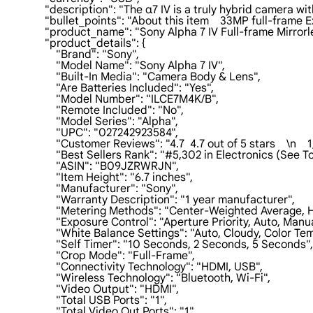
                "description": "The α7 IV is a truly hybrid came
                "bullet_points": "About this item    33MP full-
                "product_name": "Sony Alpha 7 IV Full-frame Mi
                "product_details": {

                    "Brand": "Sony",

                    "Model Name": "Sony Alpha 7 IV",

                    "Built-In Media": "Camera Body & Lens",

                    "Are Batteries Included": "Yes",

                    "Model Number": "ILCE7M4K/B",

                    "Remote Included": "No",

                    "Model Series": "Alpha",

                    "UPC": "027242923584",

                    "Customer Reviews": "4.7  4.7 out of 5 stars    \n   
                    "Best Sellers Rank": "#5,302 in Electronics (Se
                    "ASIN": "B09JZRWRJN",

                    "Item Height": "6.7 inches",

                    "Manufacturer": "Sony",

                    "Warranty Description": "1 year manufacturer",

                    "Metering Methods": "Center-Weighted Average, 
                    "Exposure Control": "Aperture Priority, Auto, Man
                    "White Balance Settings": "Auto, Cloudy, Col
                    "Self Timer": "10 Seconds, 2 Seconds, 5 Seconds",

                    "Crop Mode": "Full-Frame",

                    "Connectivity Technology": "HDMI, USB",

                    "Wireless Technology": "Bluetooth, Wi-Fi",

                    "Video Output": "HDMI",

                    "Total USB Ports": "1",

                    "Total Video Out Ports": "1",
