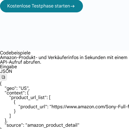
Kostenlose Testphase starten
Codebeispiele
Amazon-Produkt- und Verkäuferinfos in Sekunden mit einem
API-Aufruf abrufen.
Eingabe
JSON
{

    "geo": "US",

    "context": {

        "product_url_list": [

            {

                "product_url": "https://www.amazon.c
            }

        ]

    },

    "source": "amazon_product_detail"
