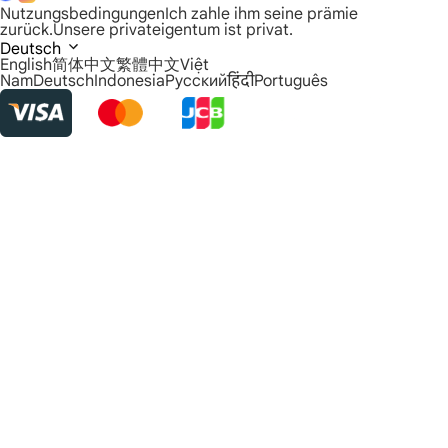
Nutzungsbedingungen
Ich zahle ihm seine prämie
zurück.
Unsere privateigentum ist privat.
Deutsch
English
简体中文
繁體中文
Việt
Nam
Deutsch
Indonesia
Русский
हिंदी
Português