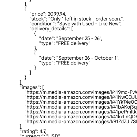
                    },

                    {

                        "price": 2099.94,

                        "stock": "Only 1 left in stock - order soon.",

                        "condition": "Save with Used - Like New",

                        "delivery_details": [

                            {

                                "date": "September 25 - 26",

                                "type": "FREE delivery"

                            },

                            {

                                "date": "September 26 - October 1",

                                "type": "FREE delivery"

                            }

                        ]

                    }

                ],

                "images": [

                    "https://m.media-amazon.com/images/I/419mc-
                    "https://m.media-amazon.com/images/I/41NwC
                    "https://m.media-amazon.com/images/I/41Yk74e
                    "https://m.media-amazon.com/images/I/41bAKoj
                    "https://m.media-amazon.com/images/I/41pePml
                    "https://m.media-amazon.com/images/I/41kxLn
                    "https://m.media-amazon.com/images/I/91Zd
                ],

                "rating": 4.7,

                "currency": "USD",
